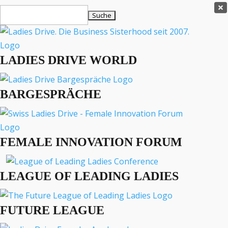
Ladies Drive Shop

Suchen
×
nach:
Es befinden sich keine Produkte im Warenkorb.

LADIES DRIVE WORLD
MENÜ
BARGESPRÄCHE
Interviews
Business
Lifestyle
FEMALE INNOVATION FORUM
Events
Travel
Podcast
LEAGUE OF LEADING LADIES
English
FUTURE LEAGUE
BUSINESS