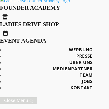
Weltbewegende Inhalte
FOUNDER ACADEMY

LADIES DRIVE SHOP
Text: Isabel Steinhoff

Fotos: Lukas Fröhlich
EVENT AGENDA
Später lesen
WERBUNG
PRESSE
ÜBER UNS
MEDIENPARTNER
TEAM
Female Innovation Forum Vol. 9
JOBS
21. Oktober 2026.
KONTAKT
Jetzt Ticket sichern!
Close Menu
Ladies Drive Nr. 74