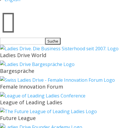

Suchen
nach:
Ladies Drive World
Bargespräche
Female Innovation Forum
League of Leading Ladies
Future League