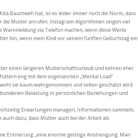
r Kita Bauchweh hat, ist es leider immer noch die Norm, dass
r die Mutter anrufen. Instagram-Algorithmen zeigen viel
ne Warnmeldung via Telefon machen, wenn diese Werte
tter bin, wenn mein Kind vor seinem fünften Geburtstag ein
ütter einen längeren Mutterschaftsurlaub und kehren eher
on Müttern eng mit dem sogenannten „Mental Load“
, obwohl sie kaum wahrgenommen und selten geschätzt wird.
erbundenen Belastung in persön­lichen Beziehungen und
 gleichzeitig Erwartungen managen, Informationen sammeln,
e auch dazu, dass Mütter auch bei der Arbeit als
 eine Erinnerung „eine enorme geistige Anstrengung. Man