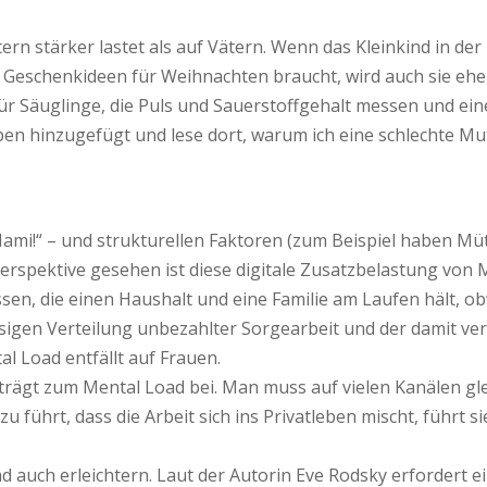
tern stärker lastet als auf Vätern. Wenn das Kleinkind in de
a Geschenkideen für Weihnachten braucht, wird auch sie ehe
r Säuglinge, die Puls und Sauerstoffgehalt messen und ei
en hinzugefügt und lese dort, warum ich eine schlechte Mu
Mami!“ – und strukturellen Faktoren (zum Beispiel haben M
r-Perspektive gesehen ist diese digitale Zusatzbelastung v
lissen, die einen Haushalt und eine Familie am Laufen hält
ssigen Verteilung unbezahlter Sorgearbeit und der damit v
l Load entfällt auf Frauen.
n) trägt zum Mental Load bei. Man muss auf vielen Kanälen
führt, dass die Arbeit sich ins Privatleben mischt, führt si
d auch erleichtern. Laut der Autorin Eve Rodsky erfordert