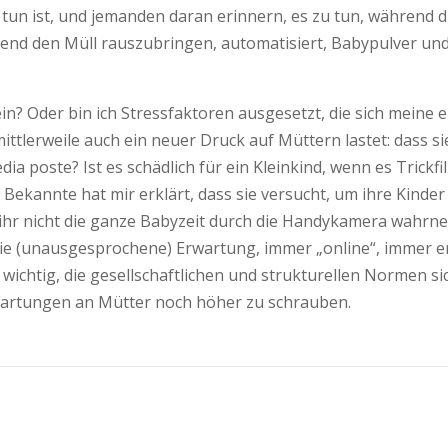
u tun ist, und jemanden daran erinnern, es zu tun, während d
nd den Müll rauszubringen, automatisiert, Babypulver un
 sein? Oder bin ich Stressfaktoren ausgesetzt, die sich mein
mittlerweile auch ein neuer Druck auf Müttern lastet: dass s
ia poste? Ist es schädlich für ein Kleinkind, wenn es Trick
Bekannte hat mir erklärt, dass sie versucht, um ihre Kind
ihr nicht die ganze Babyzeit durch die ­Handykamera wahrn
(unausgesprochene) Erwartung, immer „online“, immer erreic
st wichtig, die gesellschaftlichen und strukturellen Normen
wartungen an Mütter noch höher zu schrauben.