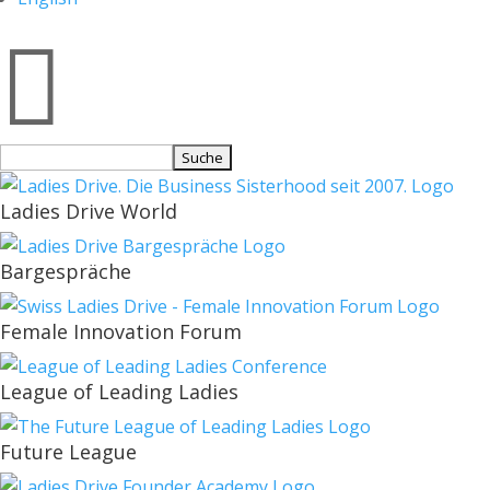

Suchen
nach:
Ladies Drive World
Bargespräche
Female Innovation Forum
League of Leading Ladies
Future League