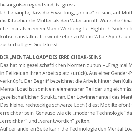
besorgniserregend sind, ist gross.
Ich behaupte, dass die Erwartung, „online“ zu sein, auf Müt
die Kita eher die Mutter als den Vater anruft. Wenn die Om
eher mir als meinem Mann Werbung für Hightech-Socken fü
kritisch ausfallen. Ich werde eher zu Mami-WhatsApp-Grupp
zuckerhaltiges Guetzli isst.
DER „MENTAL LOAD“ DES ERREICHBAR-SEINS
Das hat mit gesellschaftlichen Normen zu tun – „Frag mal 
in Teilzeit an ihren Arbeitsplatz zurück). Aus einer Gende
verknüpft. Der Begriff bezeichnet die Arbeit hinter den Ku
Mental Load ist somit ein elementarer Teil der ungleichmä
gesellschaftlichen Strukturen. Der Löwinnenanteil des Menta
Das kleine, rechteckige schwarze Loch (id est Mobiltelefo
erreichbar sein. Genauso wie die „moderne Technologie“ dazu 
„erreichbar“ und „verantwortlich“ gelten.
Auf der anderen Seite kann die Technologie den Mental Loa