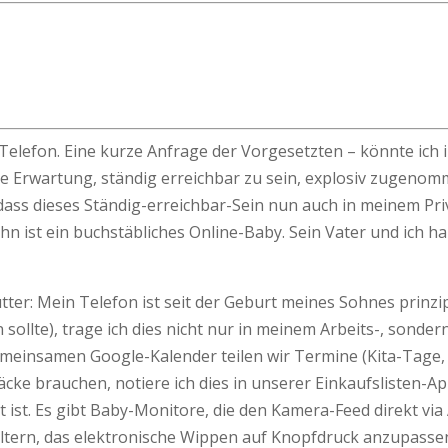
 Telefon. Eine kurze Anfrage der Vorgesetzten – könnte ich
ie Erwartung, ständig erreichbar zu sein, explosiv zugenomm
 dass dieses Ständig-erreichbar-Sein nun auch in meinem Pri
 ist ein buchstäbliches Online-Baby. Sein Vater und ich h
ter: Mein Telefon ist seit der Geburt meines Sohnes prinzipi
sollte), trage ich dies nicht nur in meinem Arbeits-, sond
gemeinsamen Google-Kalender teilen wir Termine (Kita-Tage,
säcke brauchen, notiere ich dies in unserer Einkaufslisten-Ap
 ist. Es gibt Baby-Monitore, die den Kamera-Feed direkt v
Eltern, das elektronische Wippen auf Knopfdruck anzupasse