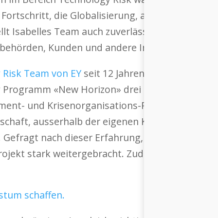
ortschritt, die Globalisierung, aber auch die W
ellt Isabelles Team auch zuverlässige Information
behörden, Kunden und andere Interessengruppe 
 Risk Team von EY
seit 12 Jahren. Während dieser
y Programm «New Horizon» drei Monate nach Bahr
nt- und Krisenorganisations-Projekt für eine B
eitschaft, ausserhalb der eigenen Komfortzone 
Gefragt nach dieser Erfahrung, sagt Isabelle: «
rojekt stark weitergebracht. Zudem war die Arbei