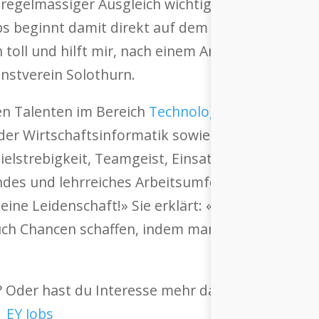
in regelmässiger Ausgleich wichtig. Die passionie
ubs beginnt damit direkt auf dem Heimweg: «Der
ach toll und hilft mir, nach einem Arbeitstag abzu
unstverein Solothurn.
uen Talenten im Bereich
Technology Risk
. «Um den
oder Wirtschaftsinformatik sowie Interesse an Ad
Zielstrebigkeit, Teamgeist, Einsatzbereitschaft 
ndes und lehrreiches Arbeitsumfeld mit motivier
eine Leidenschaft!» Sie erklärt: «Es ist wichtig, 
 Chancen schaffen, indem man zielstrebig bleibt
 Oder hast du Interesse mehr darüber zu erfahr
 EY Jobs