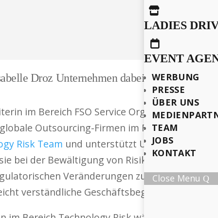

LADIES DRI

EVENT AGE
WERBUNG
sabelle Droz Unternehmen dabei, Vertrauen in di
PRESSE
ÜBER UNS
eiterin im Bereich FSO Service Organization Contr
MEDIENPART
 globale Outsourcing-Firmen im Finanzsektor. Z
TEAM
JOBS
ogy Risk Team
und unterstützt Unternehmen dabei
KONTAKT
sie bei der Bewältigung von Risiken im Rahmen 
gulatorischen Veränderungen zu unterstützen. D
Close Menu
icht verständliche Geschäftsbegriffe übersetzt.
n im Bereich Technology Risk wächst stetig. Die