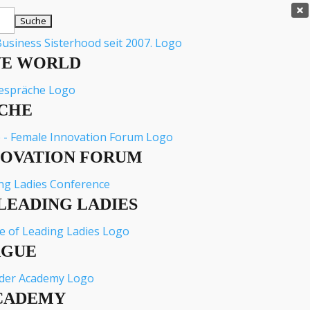

VE WORLD
CHE
NOVATION FORUM
LEADING LADIES
AGUE
CADEMY