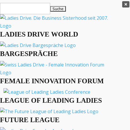
Ladies Drive Shop

Suchen
×
nach:
Es befinden sich keine Produkte im Warenkorb.

LADIES DRIVE WORLD
MENÜ
BARGESPRÄCHE
Interviews
Business
Lifestyle
FEMALE INNOVATION FORUM
Events
Travel
Podcast
LEAGUE OF LEADING LADIES
English
FUTURE LEAGUE
BUSINESS