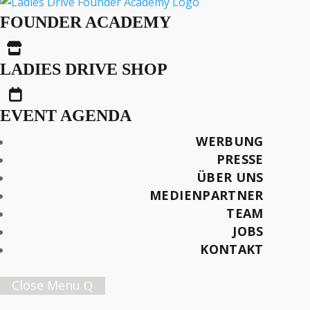
Trotz Inflation und
FOUNDER ACADEMY
Klimawandel: Die

Jungen blicken
LADIES DRIVE SHOP
optimistisch in die

Zukunft
EVENT AGENDA
WERBUNG
PRESSE
ÜBER UNS
MEDIENPARTNER
TEAM
Später lesen
JOBS
KONTAKT
Close Menu
Female Innovation Forum Vol. 9