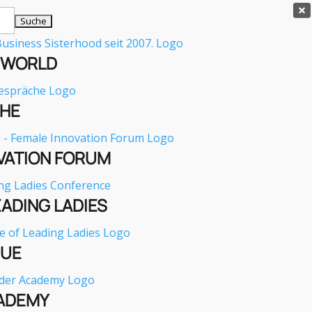

E WORLD
HE
VATION FORUM
EADING LADIES
GUE
ADEMY