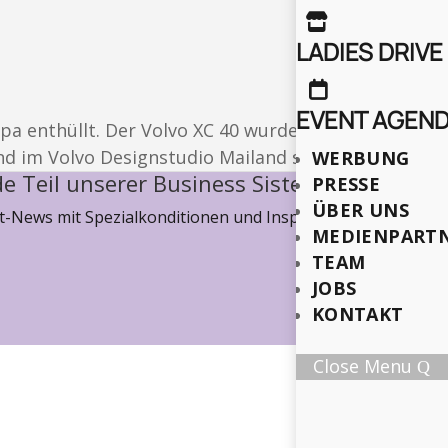

LADIES DRIVE

EVENT AGEN
ropa enthüllt. Der Volvo XC 40 wurde bereits in Los
nd im Volvo Designstudio Mailand statt.
WERBUNG
e Teil unserer Business Sisterhood
PRESSE
ÜBER UNS
-News mit Spezialkonditionen und Inspiration, wie wir ge
MEDIENPART
TEAM
JOBS
KONTAKT
Close Menu