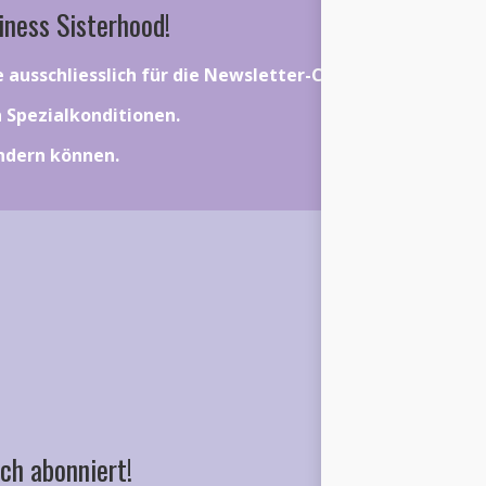
iness Sisterhood!
ie ausschliesslich für die Newsletter-Community gelten.
on Spezialkonditionen.
ändern können.
ch abonniert!