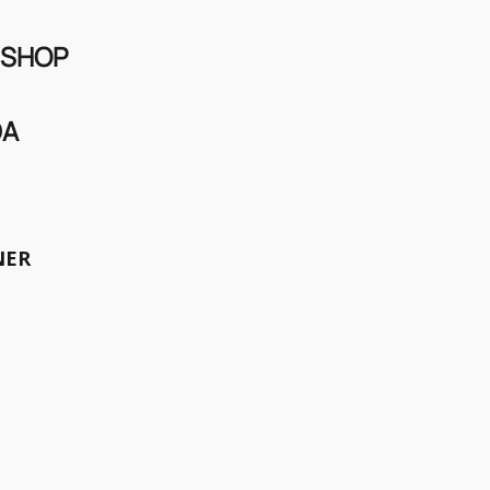
 SHOP
DA
 Angeles dem amerikanischen
meinsam die Welt bewegen.
NER