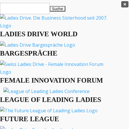
Ladies Drive Shop

Suchen
×
nach:
Es befinden sich keine Produkte im Warenkorb.

LADIES DRIVE WORLD
MENÜ
BARGESPRÄCHE
Interviews
Business
Lifestyle
FEMALE INNOVATION FORUM
Events
Travel
Podcast
LEAGUE OF LEADING LADIES
English
FUTURE LEAGUE
LADIES DRIVE ARCHIV
Tohoku Grandmas