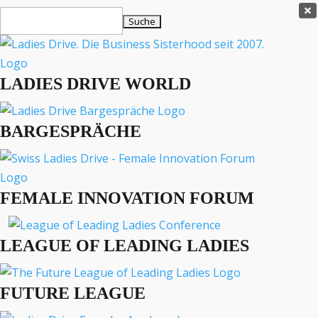
Ladies Drive Shop

Suchen
×
nach:
Es befinden sich keine Produkte im Warenkorb.

LADIES DRIVE WORLD
MENÜ
BARGESPRÄCHE
Interviews
Business
Lifestyle
FEMALE INNOVATION FORUM
Events
Travel
Podcast
LEAGUE OF LEADING LADIES
English
FUTURE LEAGUE
LADIES DRIVE ARCHIV
The Divorce Club