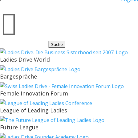

Suchen
nach:
Ladies Drive World
Bargespräche
Female Innovation Forum
League of Leading Ladies
Future League