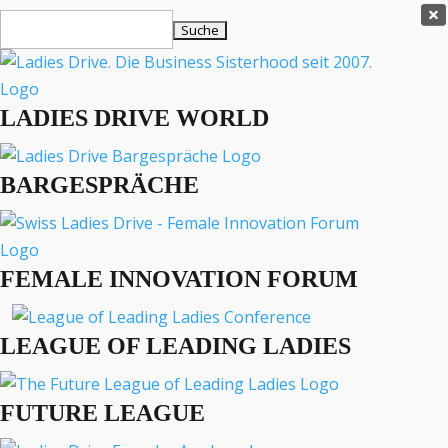
Ladies Drive Shop

Suchen
×
nach:
Es befinden sich keine Produkte im Warenkorb.

LADIES DRIVE WORLD
MENÜ
BARGESPRÄCHE
Interviews
Business
Lifestyle
FEMALE INNOVATION FORUM
Events
Travel
Podcast
LEAGUE OF LEADING LADIES
English
FUTURE LEAGUE
LADIES DRIVE ARCHIV
Männer