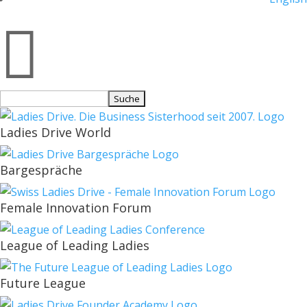

Suchen
nach:
Ladies Drive World
Bargespräche
Female Innovation Forum
League of Leading Ladies
Future League