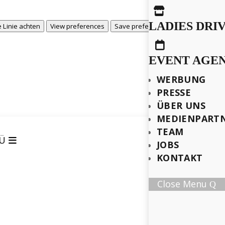

LADIES DRI
View prefere
 Linie achten
View preferences
Save preferences

EVENT AGE
WERBUNG
PRESSE
ÜBER UNS
MEDIENPART
TEAM
Ü
JOBS
KONTAKT
Close Menu