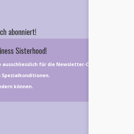
ch abonniert!
iness Sisterhood!
ie ausschliesslich für die Newsletter-Community gelten.
on Spezialkonditionen.
ändern können.