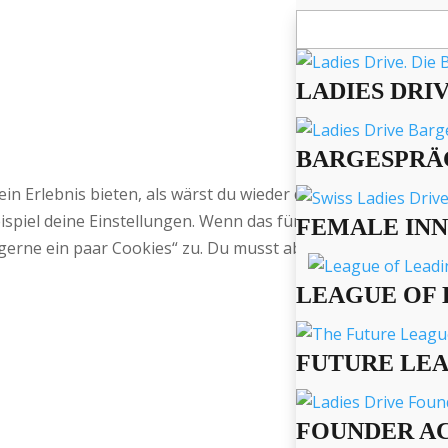
Suchen
nach:
LADIES DRI
BARGESPRÄ
 ein Erlebnis bieten, als wärst du wieder daheim bei Oma,
spiel deine Einstellungen. Wenn das für Dich okay ist, sti
FEMALE IN
gerne ein paar Cookies“ zu. Du musst aber natürlich nicht.
LEAGUE OF 
FUTURE LE
FOUNDER A