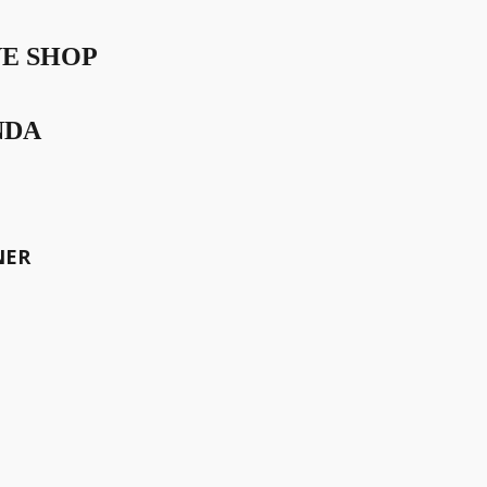
VE SHOP
nces
NDA
NER