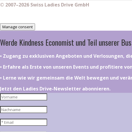
© 2007–2026 Swiss Ladies Drive GmbH
Manage consent
Werde Kindness Economist und Teil unserer Bus
•⁠ ⁠⁠Zugang zu exklusiven Angeboten und Verlosungen, d
•⁠ ⁠⁠Erfahre als Erste von unseren Events und profitiere v
•⁠ ⁠⁠Lerne wie wir gemeinsam die Welt bewegen und ver
Jetzt den Ladies Drive-Newsletter abonnieren.