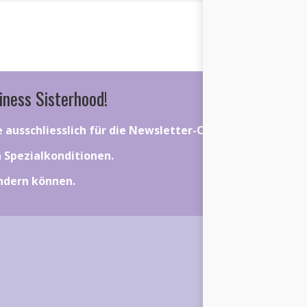
iness Sisterhood!
ie ausschliesslich für die Newsletter-Community gelten.
on Spezialkonditionen.
ändern können.