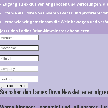
•⁠ ⁠⁠Zugang zu exklusiven Angeboten und Verlosungen, d
•⁠ ⁠⁠Erfahre als Erste von unseren Events und profitiere v
•⁠ ⁠⁠Lerne wie wir gemeinsam die Welt bewegen und ver
Jetzt den Ladies Drive-Newsletter abonnieren.
Jetzt abonnieren
Sie haben den Ladies Drive Newsletter erfolgrei
Werde Kindness Economist und Teil unserer Bus