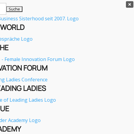

E WORLD
HE
VATION FORUM
EADING LADIES
GUE
ADEMY