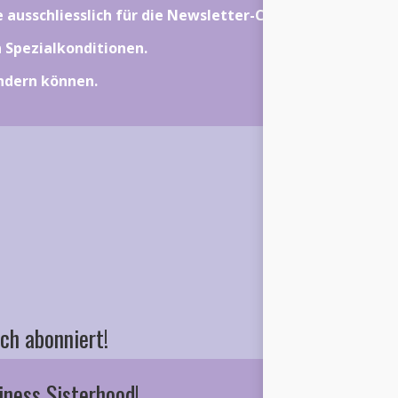
ie ausschliesslich für die Newsletter-Community gelten.
on Spezialkonditionen.
ändern können.
ch abonniert!
iness Sisterhood!