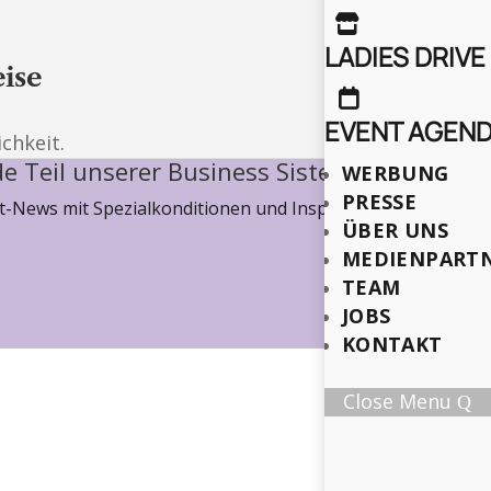

LADIES DRIVE
ise

EVENT AGEN
chkeit.
e Teil unserer Business Sisterhood
WERBUNG
PRESSE
-News mit Spezialkonditionen und Inspiration, wie wir ge
ÜBER UNS
MEDIENPART
TEAM
JOBS
KONTAKT
Close Menu