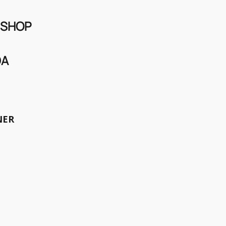
 SHOP
DA
meinsam die Welt bewegen.
NER