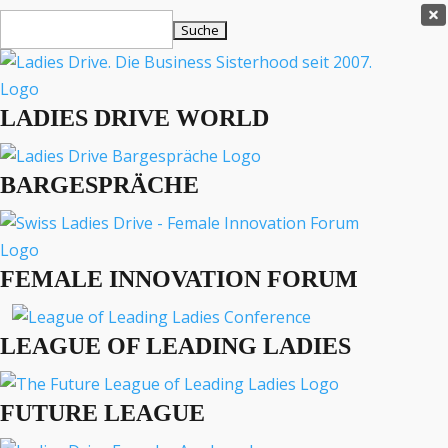
Ladies Drive Shop

Suchen
×
nach:
Es befinden sich keine Produkte im Warenkorb.

LADIES DRIVE WORLD
MENÜ
BARGESPRÄCHE
Interviews
Business
Lifestyle
FEMALE INNOVATION FORUM
Events
Travel
Podcast
LEAGUE OF LEADING LADIES
English
FUTURE LEAGUE
LADIES DRIVE ARCHIV
Ethical Fashion Show Berlin