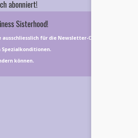
ch abonniert!
iness Sisterhood!
ie ausschliesslich für die Newsletter-Community gelten.
on Spezialkonditionen.
ändern können.