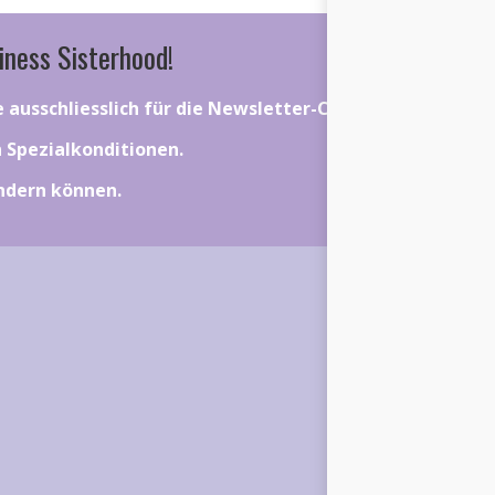
iness Sisterhood!
ie ausschliesslich für die Newsletter-Community gelten.
on Spezialkonditionen.
ändern können.