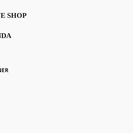
VE SHOP
NDA
ungsplattform für
Vermittlung von Frauen und
ehmen, Esther Mirjam de
NER
meinsam die Welt bewegen.