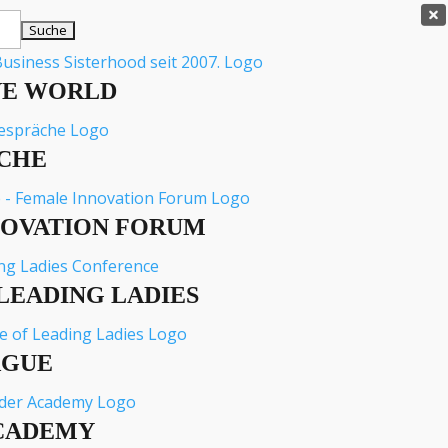

VE WORLD
CHE
NOVATION FORUM
LEADING LADIES
AGUE
CADEMY