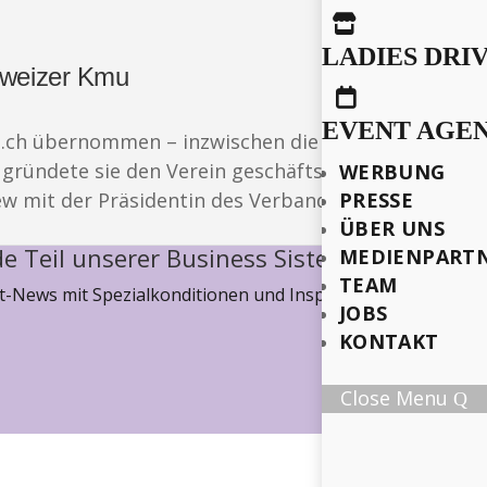

LADIES DRI
chweizer Kmu

EVENT AGE
.ch übernommen – inzwischen die grösste Vermittl
gründete sie den Verein geschäftsfrau.ch, der die 
WERBUNG
iew mit der Präsidentin des Verbands Frauenuntern
PRESSE
ÜBER UNS
e Teil unserer Business Sisterhood
MEDIENPART
TEAM
-News mit Spezialkonditionen und Inspiration, wie wir ge
JOBS
KONTAKT
Close Menu