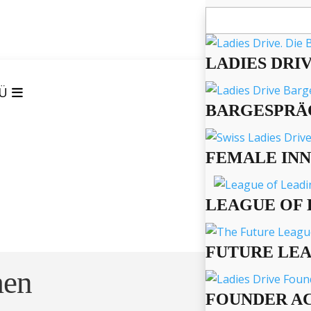
Suchen
nach:
LADIES DRI
Ü
BARGESPRÄ
FEMALE IN
LEAGUE OF 
FUTURE LE
men
FOUNDER A