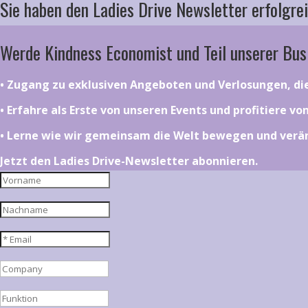
Sie haben den Ladies Drive Newsletter erfolgrei
Werde Kindness Economist und Teil unserer Bus
•⁠ ⁠⁠Zugang zu exklusiven Angeboten und Verlosungen, d
•⁠ ⁠⁠Erfahre als Erste von unseren Events und profitiere v
•⁠ ⁠⁠Lerne wie wir gemeinsam die Welt bewegen und ver
Jetzt den Ladies Drive-Newsletter abonnieren.