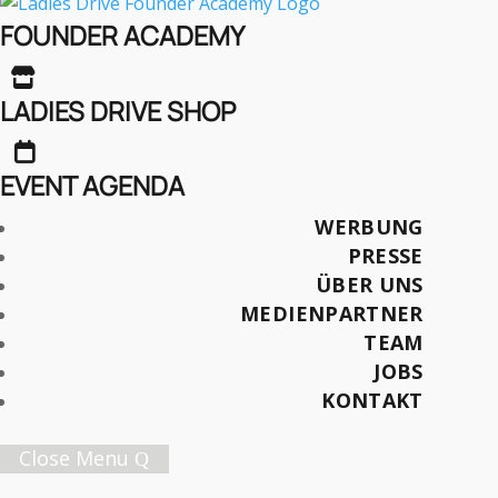
FOUNDER ACADEMY
Seite

LADIES DRIVE SHOP
Retrospektive Ladies Drive-
bargespräche Vol.26

EVENT AGENDA
BARGESPRÄCHE
,
EVENTS
„Extraordinary Couples“
WERBUNG
PRESSE
ÜBER UNS
Bargespräche Vol. 26 – Extraordinary
MEDIENPARTNER
Couples
TEAM
BARGESPRÄCHE
,
EVENTS
,
INTERVIEWS
JOBS
„Extraordinary Couples“
KONTAKT
Werde Teil unserer Business
Sisterhood
Close Menu
Exklusive Angebote und Verlosungen, Event-News