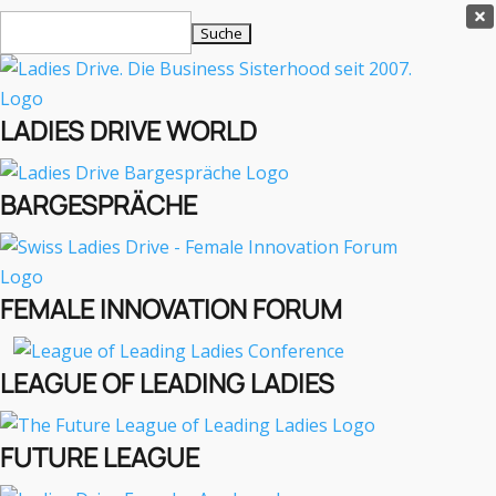
Ladies Drive Shop

Suchen
×
nach:
Es befinden sich keine Produkte im Warenkorb.

LADIES DRIVE WORLD
MENÜ
BARGESPRÄCHE
Interviews
Business
Lifestyle
FEMALE INNOVATION FORUM
Events
Travel
Podcast
LEAGUE OF LEADING LADIES
English
FUTURE LEAGUE
LADIES DRIVE ARCHIV
Eau Thermale Avene