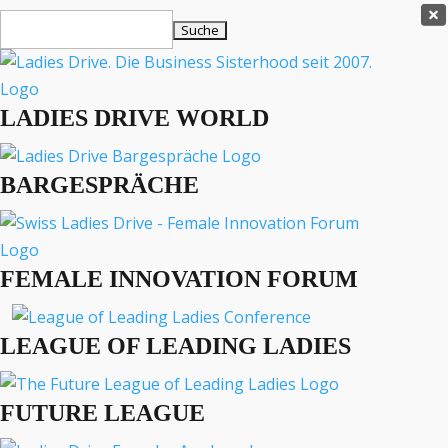
Ladies Drive Shop

Suchen
×
nach:
Es befinden sich keine Produkte im Warenkorb.

LADIES DRIVE WORLD
MENÜ
BARGESPRÄCHE
Interviews
Business
Lifestyle
FEMALE INNOVATION FORUM
Events
Travel
Podcast
LEAGUE OF LEADING LADIES
English
FUTURE LEAGUE
LADIES DRIVE ARCHIV
Dr. Michèle Etienne