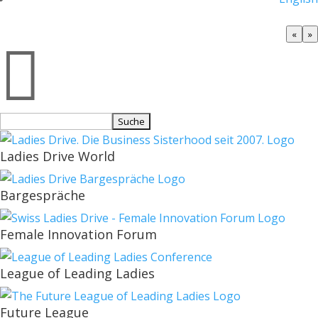
«
»

Suchen
nach:
Ladies Drive World
Bargespräche
Female Innovation Forum
League of Leading Ladies
Future League