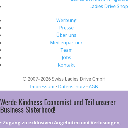
Ladies Drive Shop
Werbung
Presse
Über uns
Medienpartner
Team
Jobs
Kontakt
© 2007–2026 Swiss Ladies Drive GmbH
Impressum
•
Datenschutz
•
AGB
Werde Kindness Economist und Teil unserer
Business Sisterhood!
•⁠ ⁠⁠Zugang zu exklusiven Angeboten und Verlosungen,