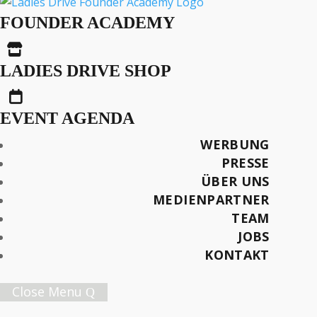
Nie Mehr Was
FOUNDER ACADEMY
Verlieren?

LADIES DRIVE SHOP

EVENT AGENDA
Text von Christina Brun
WERBUNG
Bild: lostndfound
PRESSE
ÜBER UNS
Später lesen
MEDIENPARTNER
TEAM
JOBS
KONTAKT
Female Innovation Forum Vol. 9
21. Oktober 2026.
Close Menu
Jetzt Ticket sichern!