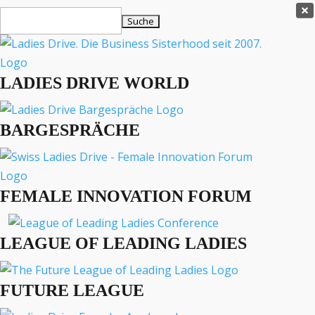
Ladies Drive Shop

Suchen
×
nach:
Es befinden sich keine Produkte im Warenkorb.

LADIES DRIVE WORLD
MENÜ
BARGESPRÄCHE
Interviews
Business
Lifestyle
FEMALE INNOVATION FORUM
Events
Travel
Podcast
LEAGUE OF LEADING LADIES
English
FUTURE LEAGUE
BUSINESS