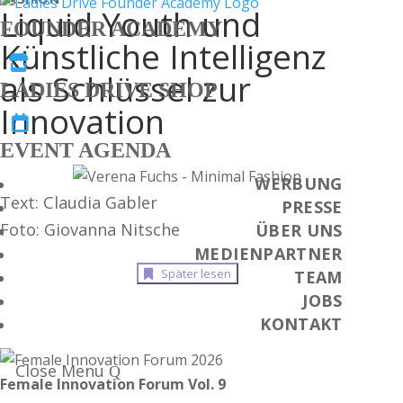
Liquid Youth und
FOUNDER ACADEMY
Künstliche Intelligenz

als Schlüssel zur
LADIES DRIVE SHOP
Innovation

EVENT AGENDA
WERBUNG
Text: Claudia Gabler
PRESSE
Foto: Giovanna Nitsche
ÜBER UNS
MEDIENPARTNER
Später lesen
TEAM
JOBS
KONTAKT
Close Menu
Female Innovation Forum Vol. 9