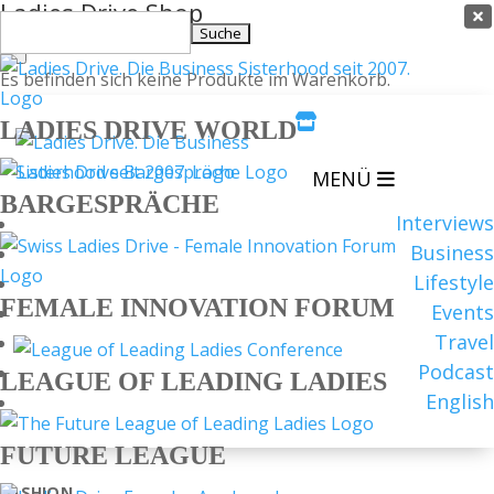
Ladies Drive Shop

Suchen
×
nach:
Es befinden sich keine Produkte im Warenkorb.

LADIES DRIVE WORLD
MENÜ
BARGESPRÄCHE
Interviews
Business
Lifestyle
FEMALE INNOVATION FORUM
Events
Travel
Podcast
LEAGUE OF LEADING LADIES
English
FUTURE LEAGUE
FASHION