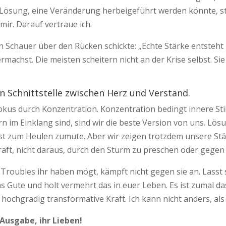
Lösung, eine Veränderung herbei­geführt werden könnte, s
mir. Darauf vertraue ich.
 Schauer über den Rücken schickte: „Echte Stärke entsteht ni
achst. Die meisten scheitern nicht an der Krise selbst. Sie
 Schnittstelle zwischen Herz und Verstand.
 Fokus durch Konzentration. Konzentration bedingt innere Sti
rn im Einklang sind, sind wir die beste Version von uns. Lö
 ist zum Heulen zumute. Aber wir zeigen trotzdem unsere Stä
 Kraft, nicht daraus, durch den Sturm zu preschen oder gege
 Troubles ihr haben mögt, kämpft nicht gegen sie an. Lass
s Gute und holt vermehrt das in euer Leben. Es ist zumal d
ochgradig transformative Kraft. Ich kann nicht anders, als
 Ausgabe, ihr Lieben!