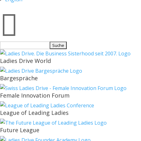

Suchen
nach:
Ladies Drive World
Bargespräche
Female Innovation Forum
League of Leading Ladies
Future League