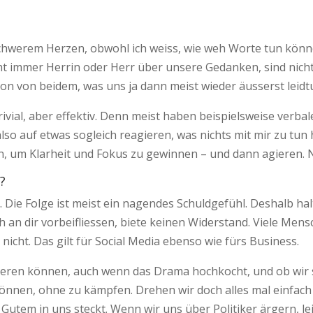
chwerem Herzen, obwohl ich weiss, wie weh Worte tun kön­­n
nicht immer Herrin oder Herr über unsere Gedanken, sind nic
 von bei­­dem, was uns ja dann meist wieder äusserst leidtu
­­vial, aber effektiv. Denn meist haben beispielsweise verbal
also auf etwas sogleich reagieren, was nichts mit mir zu tun
, um Klarheit und Fokus zu gewinnen – und dann agieren. N
?
 Die Folge ist meist ein nagendes Schuldgefühl. Deshalb hal
 an dir vorbeifliessen, biete keinen Widerstand. Viele Mensc
 nicht. Das gilt für Social Media ebenso wie fürs Business.
agie­ren können, auch wenn das Drama hochkocht, und ob wir
 können, ohne zu kämpfen. Drehen wir doch alles mal einfach 
 Gutem in uns steckt. Wenn wir uns über Politiker ärgern, 