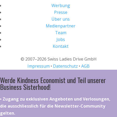
Werbung
Presse
Über uns
Medienpartner
Team
Jobs
Kontakt
© 2007–2026 Swiss Ladies Drive GmbH
Impressum
•
Datenschutz
•
AGB
Werde Kindness Economist und Teil unserer
Business Sisterhood!
•⁠ ⁠⁠Zugang zu exklusiven Angeboten und Verlosungen,
die ausschliesslich für die Newsletter-Community
gelten.