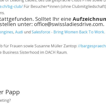
ague of Leading Ladies, des Bargespräche Clubs Privé sowie D
e.ch/bg-club/
Für Besucher*innen (ohne Clubmitgliedschaft) 
ns.
attgefunden. Solltet Ihr eine
Aufzeichnu
tellen unter: office@swissladiesdrive.com.
ongines
,
Audi
und
Salesforce - Bring Women Back To Work.
b für Frauen sowie Susanne Müller Zantop:
//bargespraech
ste Business Sisterhood im DACH Raum.
er Papp
keting?