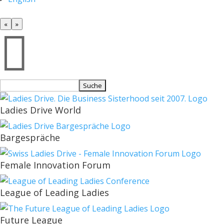
«
»

Suchen
nach:
Ladies Drive World
Bargespräche
Female Innovation Forum
League of Leading Ladies
Future League