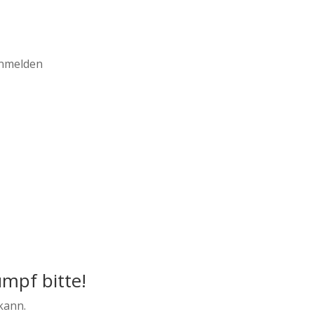
anmelden
umpf bitte!
kann.