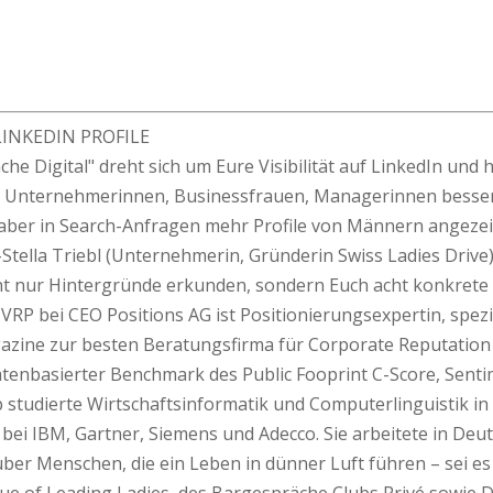
LINKEDIN PROFILE
e Digital" dreht sich um Eure Visibilität auf LinkedIn und he
s Unternehmerinnen, Businessfrauen, Managerinnen besse
ss aber in Search-Anfragen mehr Profile von Männern angez
Stella Triebl (Unternehmerin, Gründerin Swiss Ladies Driv
 nur Hintergründe erkunden, sondern Euch acht konkrete Ti
P bei CEO Positions AG ist Positionierungsexpertin, spezial
azine zur besten Beratungsfirma für Corporate Reputatio
atenbasierter Benchmark des Public Fooprint C-Score, Sent
op studierte Wirtschaftsinformatik und Computerlinguistik 
bei IBM, Gartner, Siemens und Adecco. Sie arbeitete in Deu
ber Menschen, die ein Leben in dünner Luft führen – sei e