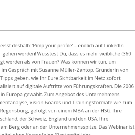
isst deshalb: ‘Pimp your profile’ – endlich auf LinkedIn
r gehen werden!
Wusstest Du, dass es mehr weibliche (360
eigt werden als von Frauen? Was können wir tun, um
e) im Gespräch mit Susanne Müller-Zantop, Gründerin von
pps geben, wie Ihr Eure Sichtbarkeit im Netz sofort
isiert auf digitale Auftritte von Führungskräften. Die 2006
n in Europa gewählt. Zum Angebot des Unternehmens
imentanalyse, Vision Boards und Trainingsformate wie zum
in Regensburg, gefolgt von einem MBA an der HSG. Ihre
tschland, der Schweiz, England und den USA. Ihre
s am Berg oder an der Unternehmensspitze. Das Webinar ist