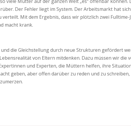
 so viele Mütter auf der ganzen Welt „es“ offenbar können. 
rüber. Der Fehler liegt im System. Der Arbeitsmarkt hat sich
erteilt. Mit dem Ergebnis, dass wir plötzlich zwei Fulltime
nd macht krank.
 die Gleichstellung durch neue Strukturen gefördert werden
ebensrealität von Eltern mitdenken. Dazu müssen wir die ve
xpertinnen und Experten, die Müttern helfen, ihre Situation
ht geben, aber offen darüber zu reden und zu schreiben, er
uszumerzen.