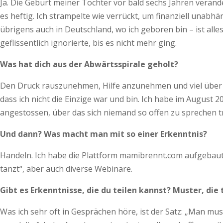
Ja. Die Geburt meiner Tochter vor bald sechs Jahren veränder
es heftig. Ich strampelte wie verrückt, um finanziell unabh
übrigens auch in Deutschland, wo ich geboren bin – ist alle
geflissentlich ignorierte, bis es nicht mehr ging.
Was hat dich aus der Abwärtsspirale geholt?
Den Druck rauszunehmen, Hilfe anzunehmen und viel über da
dass ich nicht die Einzige war und bin. Ich habe im August
angestossen, über das sich niemand so offen zu sprechen t
Und dann? Was macht man mit so einer Erkenntnis?
Handeln. Ich habe die Plattform mamibrennt.com aufgebaut. 
tanzt“, aber auch diverse Webinare.
Gibt es Erkenntnisse, die du teilen kannst? Muster, die
Was ich sehr oft in Gesprächen höre, ist der Satz: „Man mus