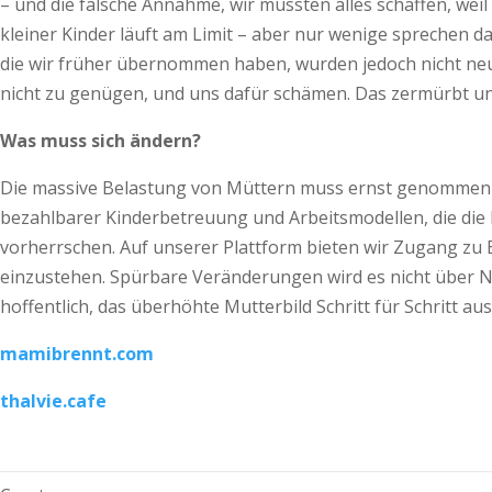
– und die falsche Annahme, wir müssten alles schaffen, weil
kleiner Kinder läuft am Limit – aber nur wenige sprechen da
die wir früher übernommen haben, wurden jedoch nicht neu v
nicht zu genügen, und uns dafür schämen. Das zermürbt u
Was muss sich ändern?
Die massive Belastung von Müttern muss ernst genommen und
bezahlbarer Kinderbetreuung und Arbeitsmodellen, die die L
vorherrschen. Auf unserer Plattform bieten wir Zugang zu E
einzustehen. Spürbare Veränderungen wird es nicht über Nac
hoffentlich, das überhöhte Mutterbild Schritt für Schritt a
mamibrennt.com
thalvie.cafe