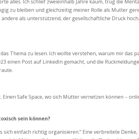
te alles. Ich schlief zweieinhalb Jahre kaum, trug die Menta
ängig zu bleiben und gleichzeitig meiner Rolle als Mutter ge
s andere als unterstützend, der gesellschaftliche Druck hoch
s Thema zu lesen. Ich wollte verstehen, warum mir das pass
 2023 einen Post auf LinkedIn gemacht, und die Rückmeldung
raute.
Einen Safe Space, wo sich Mütter vernetzen können – online
 toxisch sein können?
s sich einfach richtig organisieren.“ Eine verbreitete Denke