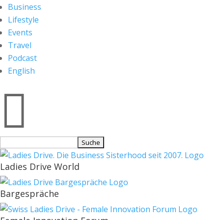
Business
Lifestyle
Events
Travel
Podcast
English

Suchen
nach:
Ladies Drive World
Bargespräche