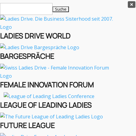
Ladies Drive Shop

Suchen
×
nach:
Es befinden sich keine Produkte im Warenkorb.

LADIES DRIVE WORLD
MENÜ
BARGESPRÄCHE
Interviews
Business
Lifestyle
FEMALE INNOVATION FORUM
Events
Travel
Podcast
LEAGUE OF LEADING LADIES
English
FUTURE LEAGUE
BUSINESS