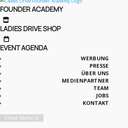
Jenseits von Gut –
FOUNDER ACADEMY
Frauen Wandern Nach

Rechts
LADIES DRIVE SHOP

EVENT AGENDA
Text: Dr. Philipp Gut*
WERBUNG
Foto: Aikawa Ke, flickr cc, unverändert
PRESSE
übernommen
ÜBER UNS
MEDIENPARTNER
Später lesen
TEAM
JOBS
KONTAKT
Close Menu
Female Innovation Forum Vol. 9