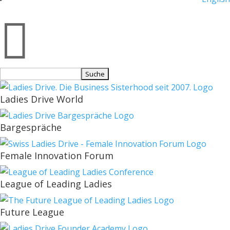

Suchen
nach:
Ladies Drive World
Bargespräche
Female Innovation Forum
League of Leading Ladies
Future League