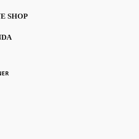
VE SHOP
NDA
 MERCEDES-BENZ
E, HAUSHALT
NER
art-eleganter Gestik und
 niemals unterkühlt. Ganz im
ler Financial Services in
rin innerhalb des Unternehmens
e sie also im Herbst 2011 in
s im Interview, als wir über