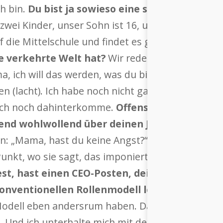
h bin.
Du bist ja sowieso eine sehr emanzipi
wei Kinder, unser Sohn ist 16, unsere Tochter i
 die Mittelschule und findet es ganz toll (lacht).
ne verkehrte Welt hat?
Wir reden ab und zu darü
a, ich will das werden, was du bist.
Das ist doc
en (lacht). Ich habe noch nicht ganz rausgefund
 ich noch dahinterkomme.
Offensichtlich strahl
hend wohlwollend über deinen Job.
Ja, das denke
n: „Mama, hast du keine Angst?“. Dann sage ich: 
 Punkt, wo sie sagt, das imponiert ihr.
Darf ich fr
test, hast einen CEO-Posten, dein Mann ist zu
onventionellen Rollenmodell lebst?
Es fällt m
Modell eben andersrum haben. Dass dann die Mu
. Und ich unterhalte mich mit dem Mann über Beru