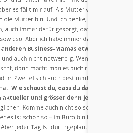
ber es fällt mir auf. Als Mutter versuche ich, mir
h die Mutter bin. Und ich denke, ich habe ein se
ren, auch immer dafür gesorgt, dass ich abends w
sowieso. Aber ich habe immer darauf geachtet, i
t anderen Business-Mamas etwas raten könnt
t und auch nicht notwendig. Wenn man so seinem 
cht, dann macht man es auch richtig. Ich denke i
d im Zweifel sich auch bestimmte Rituale zu scha
hat.
Wie schaust du, dass du dann nicht zu ku
 aktueller und grösser denn je.
Das kann ich di
eglichen. Komme auch nicht so schnell in richtige
er es ist schon so – im Büro bin ich ganz streng
Aber jeder Tag ist durchgeplant, da ist nicht so 