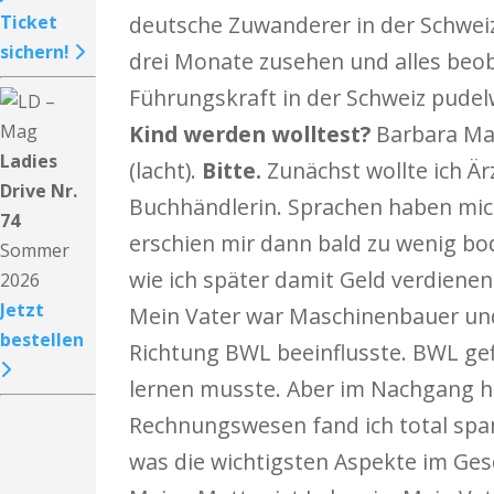
Ticket
deutsche Zuwanderer in der Schweiz 
sichern!
drei Monate zusehen und alles beoba
Führungskraft in der Schweiz pude
Kind werden wolltest?
Barbara Mau
Ladies
(lacht).
Bitte.
Zunächst wollte ich Ä
Drive Nr.
Buchhändlerin. Sprachen haben mich 
74
erschien mir dann bald zu wenig b
Sommer
wie ich später damit Geld verdienen
2026
Jetzt
Mein Vater war Maschinenbauer und 
bestellen
Richtung BWL beeinflusste. BWL gefie
lernen musste. Aber im Nachgang h
Rechnungswesen fand ich total spa
was die wichtigsten Aspekte im Ges