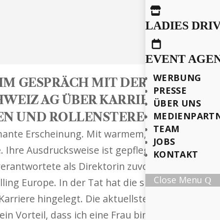

LADIES DRI

EVENT AGE
WERBUNG
 IM GESPRÄCH MIT DER CEO VON
PRESSE
CHWEIZ AG ÜBER KARRIERETRÄUM
ÜBER UNS
EN UND ROLLENSTEREOTYPE.
MEDIENPART
TEAM
ante Erscheinung. Mit warmem, weichem Blick, z
JOBS
hre Ausdrucksweise ist gepflegt, präzise – aber
KONTAKT
rantwortete als Direktorin zuvor bereits bei Daim
Close Menu
olling Europe. In der Tat hat die smarte Manage
Karriere hingelegt. Die aktuellste Berufung führt
in Vorteil, dass ich eine Frau bin“, erzählt sie un