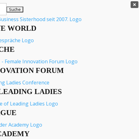

VE WORLD
CHE
NOVATION FORUM
LEADING LADIES
AGUE
CADEMY