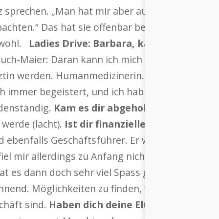
sprechen. „Man hat mir aber auch klar gesagt, ic
chten.“ Das hat sie offenbar beherzigt – und füh
lwohl.
Ladies Drive: Barbara, kannst du dich n
ch-Maier: Daran kann ich mich noch sehr gut erin
rztin werden. Humanmedizinerin. Und zwischendu
immer begeistert, und ich hab auch mal ein Jahr
odenständig.
Kam es dir abgehoben vor?
Ich kon
 werde (lacht).
Ist dir finanzielle Unabhängigkei
ebenfalls Geschäftsführer. Er war es auch, der 
l mir allerdings zu Anfang nicht – weil ich so fü
at es dann doch sehr viel Spass gemacht. Unte
nnend. Möglichkeiten zu finden, wie man ein Ge
chäft sind.
Haben dich deine Eltern entspreche