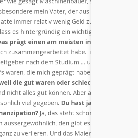
er wie gesagt Maschinenbauer, sehr stark techni
insbesondere mein Vater, der aus einer Bauernfam
 hatte immer relativ wenig Geld zur Verfügung. M
dass es hintergründig ein wichtiges Thema war, d
was prägt einen am meisten in seinem Leben?
 ich zusammengearbeitet habe. Insbesondere mei
eitgeber nach dem Studium ... und wenn ich so z
fs waren, die mich geprägt haben – und mir auc
weil die gut waren oder schlecht?
Weil sie gut
nd nicht alles gut können. Aber anderen etwas 
sönlich viel gegeben.
Du hast ja einen Doppeln
manzipation?
Ja, das steht schon ein Stück weit 
ssergewöhnlich, den gibt es nicht so oft. Den 
 ganz zu verlieren. Und das Maier habe ich hinz