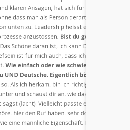
und klaren Ansagen, hat sich für mich deutlich v
hne dass man als Person derart beständig und pr
 unten zu. Leadership heisst eben auch, Leute 
prozesse anzustossen.
Bist du gerne Chef?
Ja (l
Das Schöne daran ist, ich kann Dinge bewegen. Ic
sein ist für mich auch, dass ich es mit meinem
rt.
Wie einfach oder wie schwierig ist es, als 
rau UND Deutsche. Eigentlich bist du ein bissc
s so. Als ich herkam, bin ich richtig gut aufgeno
nter und schaust dir an, wie das hier alles so f
t sagst (lacht). Vielleicht passte es auch ganz gu
 höre, hier den Ruf haben, sehr dominant zu sein
ndwie eine männliche Eigenschaft. Insofern ist das