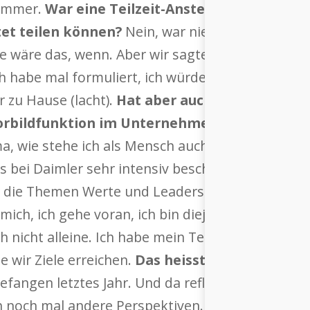
 immer.
War eine Teilzeit-Anstellung nie ein 
tet teilen können?
Nein, war nie ein Thema. Wir
 wäre das, wenn. Aber wir sagten, wir möchten n
ch habe mal formuliert, ich würde ganz gerne we
r zu Hause (lacht).
Hat aber auch gut gepasst.
H
 Vorbildfunktion im Unternehmen hast, das du 
a, wie stehe ich als Mensch auch für das Unter
s bei Daimler sehr intensiv beschäftigt.
Das heis
 die Themen Werte und Leadership auch bereit
r mich, ich gehe voran, ich bin diejenige, die da
ch nicht alleine. Ich habe mein Team. Und es ist 
e wir Ziele erreichen.
Das heisst, du versuchst 
fangen letztes Jahr. Und da reflektiert man noc
h noch mal andere Perspektiven. Das harte Führe