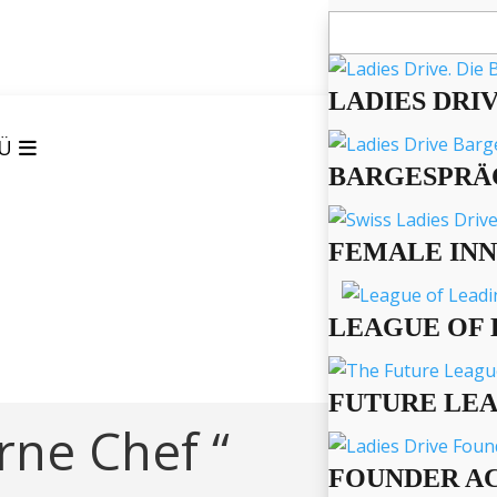
Suchen
nach:
LADIES DRI
Ü
BARGESPRÄ
FEMALE IN
LEAGUE OF 
FUTURE LE
rne Chef “
FOUNDER A