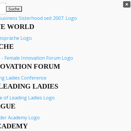

VE WORLD
CHE
NOVATION FORUM
LEADING LADIES
AGUE
CADEMY