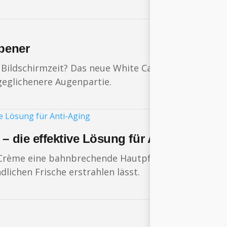
opener
ildschirmzeit? Das neue White Caviar Light Infusio
geglichenere Augenpartie.
– die effektive Lösung für Anti-Aging
 Crème eine bahnbrechende Hautpflege vor, die alle 
lichen Frische erstrahlen lässt.