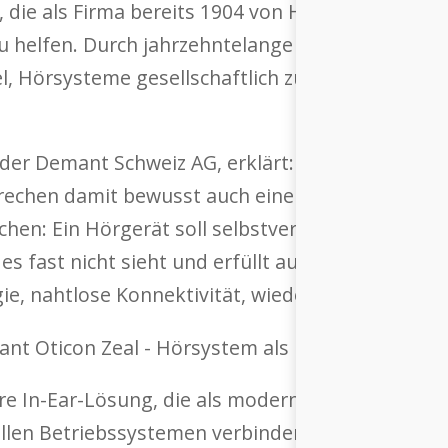
n, die als Firma bereits 1904 von Hans Demant m
zu helfen. Durch jahrzehntelange Innovation ist 
el, Hörsysteme gesellschaftlich zu normalisieren
 der Demant Schweiz AG, erklärt: „Mit Oticon Zeal 
echen damit bewusst auch eine jüngere, aktive 
echen: Ein Hörgerät soll selbstverständlich und 
 es fast nicht sieht und erfüllt auch alle weiter
e, nahtlose Konnektivität, wiederaufladbar und
bare In-Ear-Lösung, die als modernes Kommunikat
 allen Betriebssystemen verbinden und kann zum