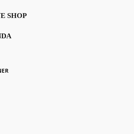
VE SHOP
NDA
, hat mit der Lancierung ihres
NER
technologie gesetzt. Der
ne und diskrete Lösungen für
schen Observatorium für