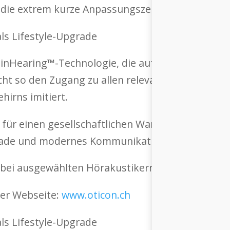
die extrem kurze Anpassungszeit von nur 5 bis 
nHearing™-Technologie, die auf Künstlicher Intelli
 so den Zugang zu allen relevanten Klängen in
hirns imitiert.
l für einen gesellschaftlichen Wandel hin zur Ak
grade und modernes Kommunikations-Tool.
bei ausgewählten Hörakustikern in der Schweiz 
der Webseite:
www.oticon.ch