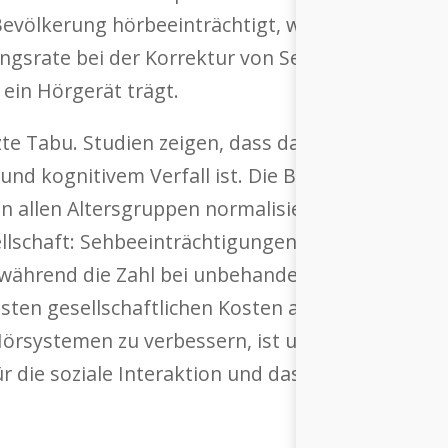
Bevölkerung hörbeeinträchtigt, während 6,2 % als
ngsrate bei der Korrektur von Sehbeeinträchtig
 ein Hörgerät trägt.
zte Tabu. Studien zeigen, dass das Hauptproblem
und kognitivem Verfall ist. Die Brille hingegen
 in allen Altersgruppen normalisiert. Diese geri
lschaft: Sehbeeinträchtigungen kosten die Schwe
n, während die Zahl bei unbehandelten Hörbeeint
hsten gesellschaftlichen Kosten aller Beeinträcht
örsystemen zu verbessern, ist unbestreitbar, d
ür die soziale Interaktion und das Zugehörigkeit