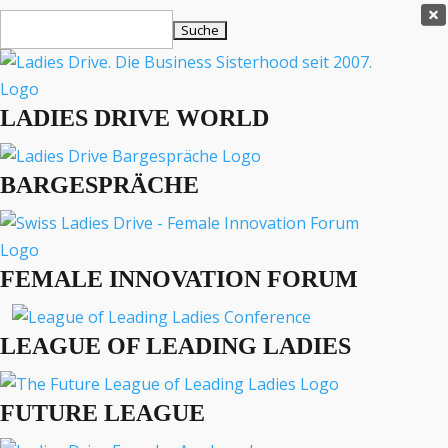
Ladies Drive Shop

Suchen
×
nach:
Es befinden sich keine Produkte im Warenkorb.

LADIES DRIVE WORLD
MENÜ
BARGESPRÄCHE
Interviews
Business
Lifestyle
FEMALE INNOVATION FORUM
Events
Travel
Podcast
LEAGUE OF LEADING LADIES
English
FUTURE LEAGUE
BUSINESS
EVENTS