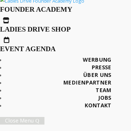
Helvetia Ruft: 50 Jahre
FOUNDER ACADEMY
Frauenstimm- &

Wahlrecht
LADIES DRIVE SHOP

EVENT AGENDA
Text: Riccarda Mecklenburg
WERBUNG
Foto: privat
PRESSE
ÜBER UNS
Später lesen
MEDIENPARTNER
TEAM
JOBS
KONTAKT
Female Innovation Forum Vol. 9
Close Menu
21. Oktober 2026.
Jetzt Ticket sichern!