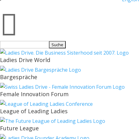

Suchen
nach:
Ladies Drive World
Bargespräche
Female Innovation Forum
League of Leading Ladies
Future League