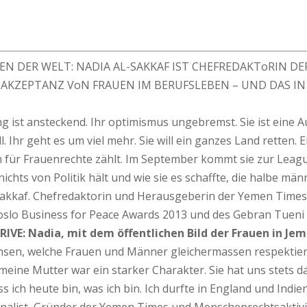
UEN DER WELT: NADIA AL-SAKKAF IST CHEFREDAKToRIN D
AKZEPTANZ VoN FRAUEN IM BERUFSLEBEN – UND DAS IN
 ist ansteckend. Ihr optimismus ungebremst. Sie ist eine Au
. Ihr geht es um viel mehr. Sie will ein ganzes Land retten
n für Frauenrechte zählt. Im September kommt sie zur Leagu
ichts von Politik hält und wie sie es schaffte, die halbe m
l-Sakkaf. Chefredaktorin und Herausgeberin der Yemen Time
o Business for Peace Awards 2013 und des Gebran Tueni Awa
RIVE: Nadia, mit dem öffentlichen Bild der Frauen in Jem
wachsen, welche Frauen und Männer gleichermassen respektie
 meine Mutter war ein starker Charakter. Sie hat uns stets 
ss ich heute bin, was ich bin. Ich durfte in England und Ind