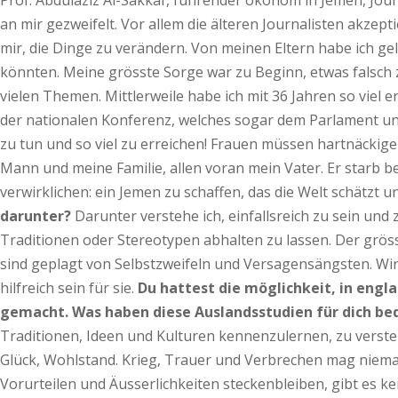
Prof. Abdulaziz Al-Sakkaf, führender ökonom in Jemen, Jo
an mir gezweifelt. Vor allem die älteren Journalisten akzep
mir, die Dinge zu verändern. Von meinen Eltern habe ich ge
könnten. Meine grösste Sorge war zu Beginn, etwas falsch z
vielen Themen. Mittlerweile habe ich mit 36 Jahren so viel e
der nationalen Konferenz, welches sogar dem Parlament und
zu tun und so viel zu erreichen! Frauen müssen hartnäcki
Mann und meine Familie, allen voran mein Vater. Er starb 
verwirklichen: ein Jemen zu schaffen, das die Welt schätzt 
darunter?
Darunter verstehe ich, einfallsreich zu sein un
Traditionen oder Stereotypen abhalten zu lassen. Der grösst
sind geplagt von Selbstzweifeln und Versagensängsten. Wir
hilfreich sein für sie.
Du hattest die möglichkeit, in eng
gemacht. Was haben diese Auslandsstudien für dich be
Traditionen, Ideen und Kulturen kennenzulernen, zu verstehe
Glück, Wohlstand. Krieg, Trauer und Verbrechen mag nieman
Vorurteilen und Äusserlichkeiten steckenbleiben, gibt es ke