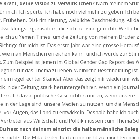
e Kraft, deine Vision zu verwirklichen?
Nach meinem Studiu
für mich. Ich spürte, ich habe noch viel mehr zu geben. Ich b
, Frühehen, Diskriminierung, weibliche Beschneidung. All da
ntwicklungsorganisation, die sich für eine gerechte Welt ohn
lte ich zu Yemen Times, um die Zeitung von meinem Bruder
 Richtige für mich ist. Das erste Jahr war eine grosse Hera
ter, wie man Menschen erreichen kann, und ich wurde zur St
 Zum Beispiel ist Jemen im Global Gender Gap Report des WEF 
 begann für das Thema zu leben. Weibliche Beschneidung ist 
 ein regelrechter Skandal. Aber das zeigt mir wiederum, wie 
ik in der Zeitung stark heruntergefahren. Wenn ein Journali
iefern. Ich lasse politische Geschichten nur zu, wenn unser
die in der Lage sind, unsere Medien zu nutzen, um die Mens
el vor Augen, das Land zu entwickeln. Deshalb habe ich auc
e Vertreter aus Wirtschaft und Politik müssen zum Thema Sc
Du hast nach deinem eintritt die halbe männliche Bel
r nichts. Die Mitarbeiter hörten mir nicht zu, mochten mich