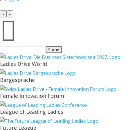
«
»

Suchen
nach:
Ladies Drive World
Bargespräche
Female Innovation Forum
League of Leading Ladies
Future League