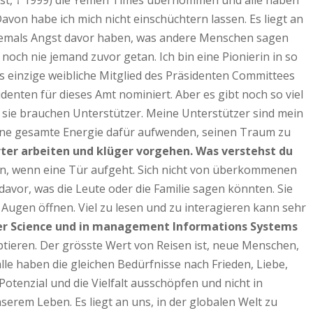
ist, † 1999) die Yemen Times übernommen und alle haben
avon habe ich mich nicht einschüchtern lassen. Es liegt an
n niemals Angst davor haben, was andere Menschen sagen
noch nie jemand zuvor getan. Ich bin eine Pionierin in so
das einzige weibliche Mitglied des Präsidenten Committees
enten für dieses Amt nominiert. Aber es gibt noch so viel
 sie brauchen Unterstützer. Meine Unterstützer sind mein
eine gesamte Energie dafür aufwenden, seinen Traum zu
ter arbeiten und klüger vorgehen. Was verstehst du
gern, wenn eine Tür aufgeht. Sich nicht von überkommenen
davor, was die Leute oder die Familie sagen könnten. Sie
Augen öffnen. Viel zu lesen und zu interagieren kann sehr
uter Science und in management Informations Systems
tieren. Der grösste Wert von Reisen ist, neue Menschen,
lle haben die gleichen Bedürfnisse nach Frieden, Liebe,
tenzial und die Vielfalt ausschöpfen und nicht in
serem Leben. Es liegt an uns, in der globalen Welt zu