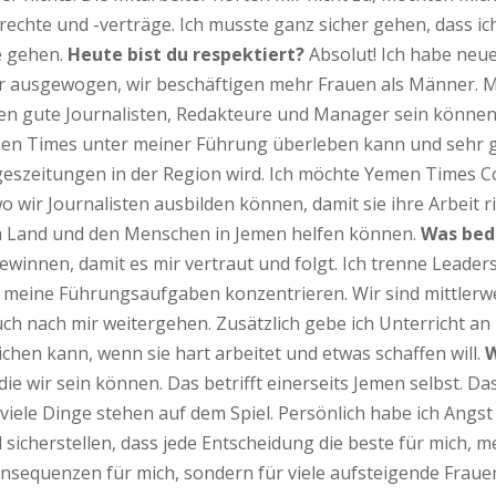
rechte und -verträge. Ich musste ganz sicher gehen, dass ic
e gehen.
Heute bist du respektiert?
Absolut! Ich habe neue
ehr ausgewogen, wir beschäftigen mehr Frauen als Männer. 
n gute Journalisten, Redakteure und Manager sein können.
men Times unter meiner Führung überleben kann und sehr
geszeitungen in der Region wird. Ich möchte Yemen Times 
wo wir Journalisten ausbilden können, damit sie ihre Arbeit
dem Land und den Menschen in Jemen helfen können.
Was bede
ewinnen, damit es mir vertraut und folgt. Ich trenne Lead
f meine Führungsaufgaben konzentrieren. Wir sind mittlerw
uch nach mir weitergehen. Zusätzlich gebe ich Unterricht a
ichen kann, wenn sie hart arbeitet und etwas schaffen will.
W
e wir sein können. Das betrifft einerseits Jemen selbst. Da
 viele Dinge stehen auf dem Spiel. Persönlich habe ich Angst 
l sicherstellen, dass jede Entscheidung die beste für mich, 
Konsequenzen für mich, sondern für viele aufsteigende Fraue