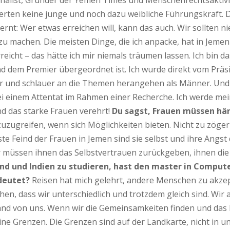
urnalist, Gründer der Yemen Times und Menschenrechtsaktiv
tierten keine junge und noch dazu weibliche Führungskraft. D
lernt: Wer etwas erreichen will, kann das auch. Wir sollte
u machen. Die meisten Dinge, die ich anpacke, hat in Jemen 
rreicht – das hätte ich mir niemals träumen lassen. Ich bin 
 dem Premier übergeordnet ist. Ich wurde direkt vom Präsid
ger und schlauer an die Themen herangehen als Männer. Und
bei einem Attentat im Rahmen einer Recherche. Ich werde m
und das starke Frauen verehrt!
Du sagst, Frauen müssen här
d zuzugreifen, wenn sich Möglichkeiten bieten. Nicht zu zö
e Feind der Frauen in Jemen sind sie selbst und ihre Angst 
 müssen ihnen das Selbstvertrauen zurückgeben, ihnen die 
land und Indien zu studieren, hast den master in Comp
deutet?
Reisen hat mich gelehrt, andere Menschen zu akzep
n, dass wir unterschiedlich und trotzdem gleich sind. Wir a
d von uns. Wenn wir die Gemeinsamkeiten finden und das Po
ine Grenzen. Die Grenzen sind auf der Landkarte, nicht in un