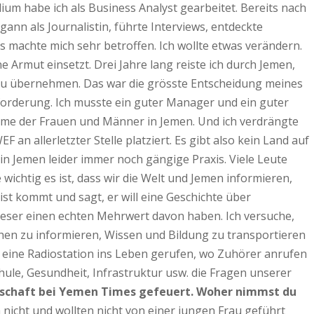
m habe ich als Business Analyst gearbeitet. Bereits nach
egann als Journalistin, führte Interviews, entdeckte
s machte mich sehr betroffen. Ich wollte etwas verändern.
e Armut einsetzt. Drei Jahre lang reiste ich durch Jemen,
 zu übernehmen. Das war die grösste Entscheidung meines
usforderung. Ich musste ein guter Manager und ein guter
imme der Frauen und Männer in Jemen. Und ich verdrängte
an allerletzter Stelle platziert. Es gibt also kein Land auf
in Jemen leider immer noch gängige Praxis. Viele Leute
wichtig es ist, dass wir die Welt und Jemen informieren,
st kommt und sagt, er will eine Geschichte über
e Leser einen echten Mehrwert davon haben. Ich versuche,
chen zu informieren, Wissen und Bildung zu transportieren
h eine Radiostation ins Leben gerufen, wo Zuhörer anrufen
hule, Gesundheit, Infrastruktur usw. die Fragen unserer
egschaft bei Yemen Times gefeuert. Woher nimmst du
 nicht und wollten nicht von einer jungen Frau geführt