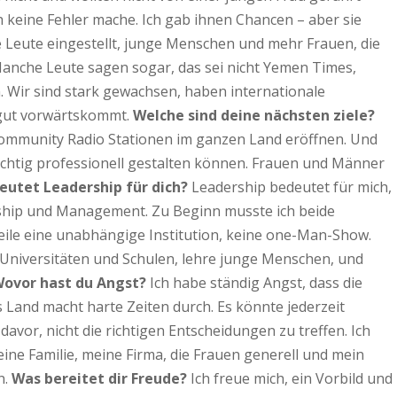
h keine Fehler mache. Ich gab ihnen Chancen – aber sie
 Leute eingestellt, junge Menschen und mehr Frauen, die
Manche Leute sagen sogar, das sei nicht Yemen Times,
 Wir sind stark gewachsen, haben internationale
 gut vorwärtskommt.
Welche sind deine nächsten ziele?
Community Radio Stationen im ganzen Land eröffnen. Und
 richtig professionell gestalten können. Frauen und Männer
utet Leadership für dich?
Leadership bedeutet für mich,
ership und Management. Zu Beginn musste ich beide
eile eine unabhängige Institution, keine one-Man-Show.
n Universitäten und Schulen, lehre junge Menschen, und
ovor hast du Angst?
Ich habe ständig Angst, dass die
s Land macht harte Zeiten durch. Es könnte jederzeit
davor, nicht die richtigen Entscheidungen zu treffen. Ich
meine Familie, meine Firma, die Frauen generell und mein
n.
Was bereitet dir Freude?
Ich freue mich, ein Vorbild und