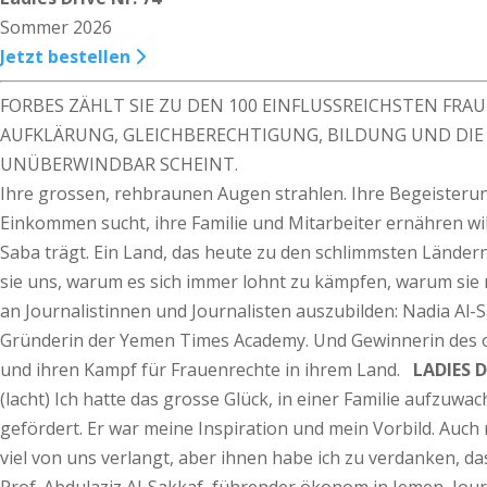
Sommer 2026
Jetzt bestellen
FORBES ZÄHLT SIE ZU DEN 100 EINFLUSSREICHSTEN FRA
AUFKLÄRUNG, GLEICHBERECHTIGUNG, BILDUNG UND DIE 
UNÜBERWINDBAR SCHEINT.
Ihre grossen, rehbraunen Augen strahlen. Ihre Begeisterung
Einkommen sucht, ihre Familie und Mitarbeiter ernähren will
Saba trägt. Ein Land, das heute zu den schlimmsten Länder
sie uns, warum es sich immer lohnt zu kämpfen, warum sie n
an Journalistinnen und Journalisten auszubilden: Nadia A
Gründerin der Yemen Times Academy. Und Gewinnerin des osl
und ihren Kampf für Frauenrechte in ihrem Land.
LADIES D
(lacht) Ich hatte das grosse Glück, in einer Familie aufzu
gefördert. Er war meine Inspiration und mein Vorbild. Auch
viel von uns verlangt, aber ihnen habe ich zu verdanken, da