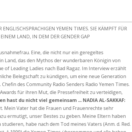
ER ENGLISCHSPRACHIGEN YEMEN TIMES. SIE KÄMPFT FÜR
 EINEM LAND, IN DEM DER GENDER GAP
snahmefrau. Eine, die nicht nur ein geregeltes
. Ein Land, das den Mythos der wunderbaren Königin von
e of Leading Ladies nach Bad Ragaz. Im Interview erzählt
ännliche Belegschaft zu kündigen, um eine neue Generation
s. Chefin des Community Radio Senders Radio Yemen Times.
rds für ihren Mut, die Pressefreiheit zu verteidigen,
en hast du nicht viel gemeinsam ...
NADIA AL-SAKKAF:
rt. Mein Vater hat die Frauen und Frauenrechte sehr
dazu ermutigt, unser Bestes zu geben. Meine Eltern haben
ien studieren, habe nach dem Tod meines Vaters (Anm. d. Red.