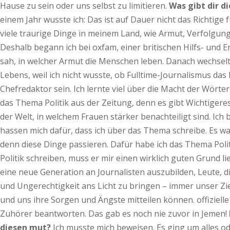
Hause zu sein oder uns selbst zu limitieren.
Was gibt dir di
einem Jahr wusste ich: Das ist auf Dauer nicht das Richtige 
viele traurige Dinge in meinem Land, wie Armut, Verfolgung
Deshalb begann ich bei oxfam, einer britischen Hilfs- und E
sah, in welcher Armut die Menschen leben. Danach wechse
Lebens, weil ich nicht wusste, ob Fulltime-Journalismus das
Chefredaktor sein. Ich lernte viel über die Macht der Wör
das Thema Politik aus der Zeitung, denn es gibt Wichtigeres.
der Welt, in welchem Frauen stärker benachteiligt sind. Ich
hassen mich dafür, dass ich über das Thema schreibe. Es war
denn diese Dinge passieren. Dafür habe ich das Thema Polit
Politik schreiben, muss er mir einen wirklich guten Grund l
eine neue Generation an Journalisten auszubilden, Leute, 
und Ungerechtigkeit ans Licht zu bringen – immer unser Zi
und uns ihre Sorgen und Ängste mitteilen können. offiziell
Zuhörer beantworten. Das gab es noch nie zuvor in Jemen!
diesen mut?
Ich musste mich beweisen. Es ging um alles ode