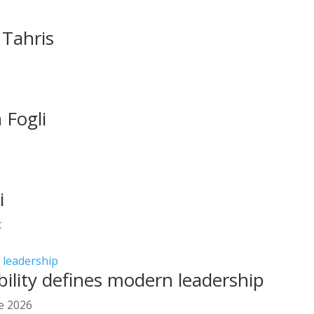
 Tahris
 Fogli
i
t
lity defines modern leadership
e 2026