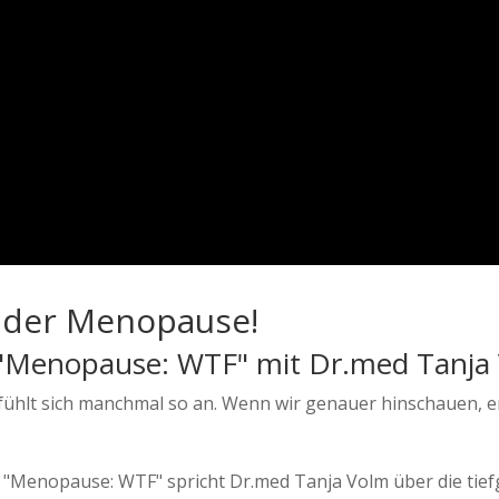
n der Menopause!
t "Menopause: WTF" mit Dr.med Tanja
es fühlt sich manchmal so an. Wenn wir genauer hinschauen, 
 "Menopause: WTF" spricht Dr.med Tanja Volm über die tie