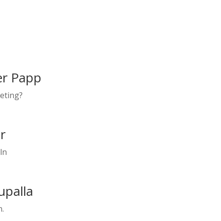
er Papp
keting?
r
ln
upalla
n.