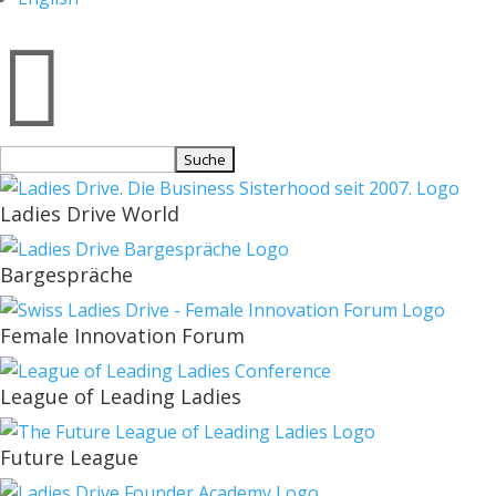

Suchen
nach:
Ladies Drive World
Bargespräche
Female Innovation Forum
League of Leading Ladies
Future League