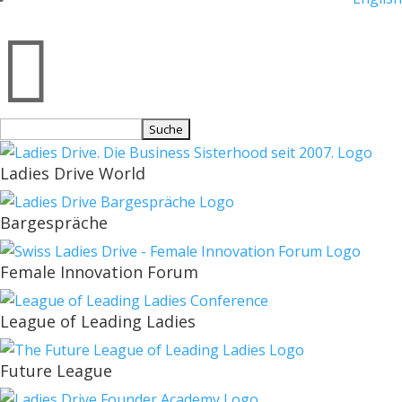

Suchen
nach:
Ladies Drive World
Bargespräche
Female Innovation Forum
League of Leading Ladies
Future League