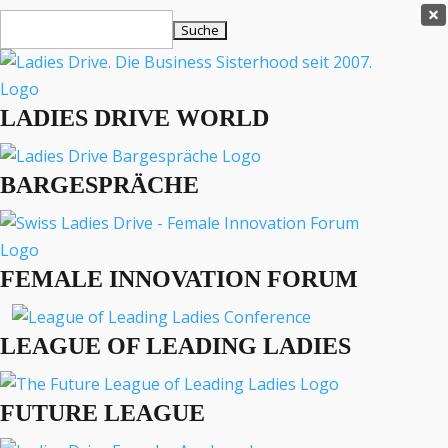
Ladies Drive Shop

Suchen
×
nach:
Es befinden sich keine Produkte im Warenkorb.

LADIES DRIVE WORLD
MENÜ
BARGESPRÄCHE
Interviews
Business
Lifestyle
FEMALE INNOVATION FORUM
Events
Travel
Podcast
LEAGUE OF LEADING LADIES
English
FUTURE LEAGUE
TRENDS