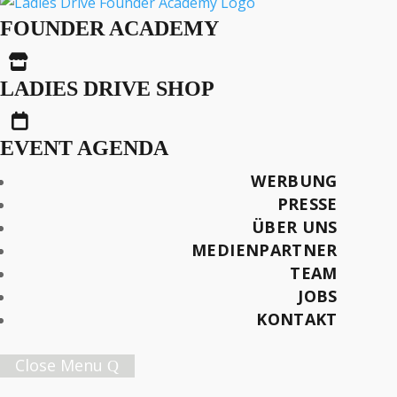
Best of 2024: X-Mas
FOUNDER ACADEMY
Special #2 – Shoppi

Tivoli
LADIES DRIVE SHOP

EVENT AGENDA
VORGESTELLT IN DER MAGAZINAUSGABE:
WERBUNG
Ladies Drive No. 68 (Winter 2024/2025)
PRESSE
ÜBER UNS
Highlights Sandra-Stella Triebl
MEDIENPARTNER
TEAM
Später lesen
JOBS
KONTAKT
Close Menu
Female Innovation Forum Vol. 9