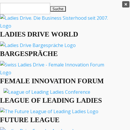
Ladies Drive Shop

Suchen
×
nach:
Es befinden sich keine Produkte im Warenkorb.

LADIES DRIVE WORLD
MENÜ
BARGESPRÄCHE
Interviews
Business
Lifestyle
FEMALE INNOVATION FORUM
Events
Travel
Podcast
LEAGUE OF LEADING LADIES
English
FUTURE LEAGUE
TRENDS