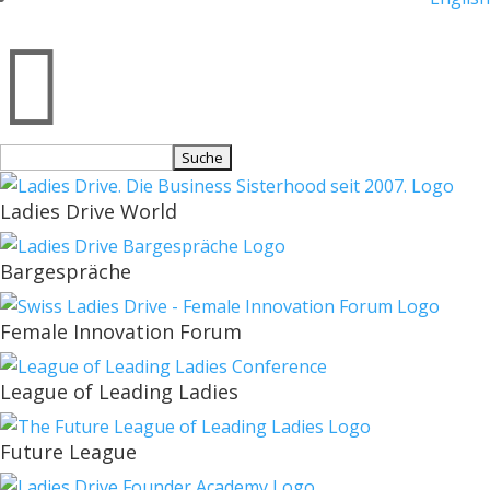

Suchen
nach:
Ladies Drive World
Bargespräche
Female Innovation Forum
League of Leading Ladies
Future League