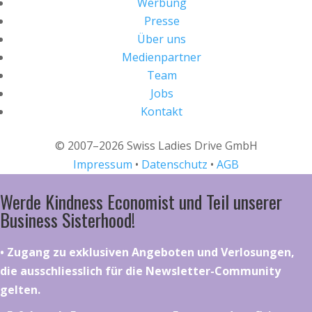
Werbung
Presse
Über uns
Medienpartner
Team
Jobs
Kontakt
© 2007–2026 Swiss Ladies Drive GmbH
Impressum
•
Datenschutz
•
AGB
Werde Kindness Economist und Teil unserer
Business Sisterhood!
•⁠ ⁠⁠Zugang zu exklusiven Angeboten und Verlosungen,
die ausschliesslich für die Newsletter-Community
gelten.