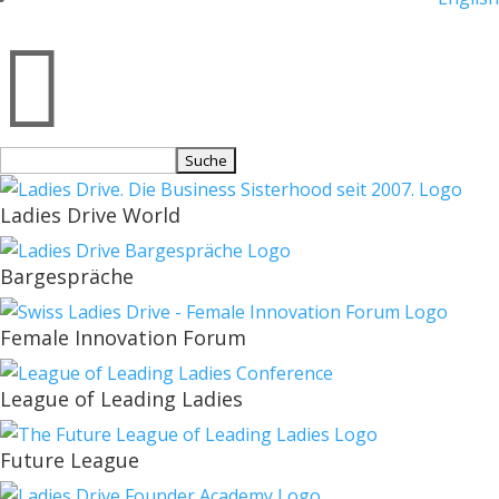

Suchen
nach:
Ladies Drive World
Bargespräche
Female Innovation Forum
League of Leading Ladies
Future League