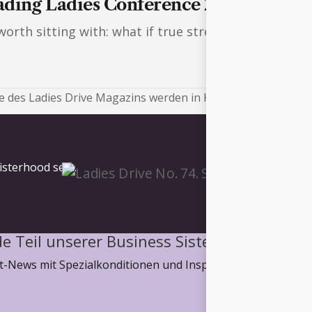
ading Ladies Conference 2026
rth sitting with: what if true strength lies not in
 des Ladies Drive Magazins werden in Kürze veröffentlicht.
isterhood sein.
e Teil unserer Business Sisterhood
-News mit Spezialkonditionen und Inspiration, wie wir ge