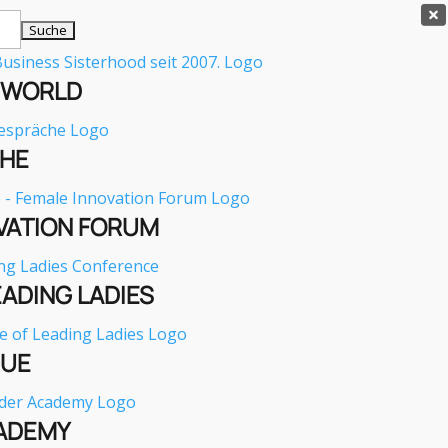

E WORLD
HE
VATION FORUM
EADING LADIES
GUE
ADEMY