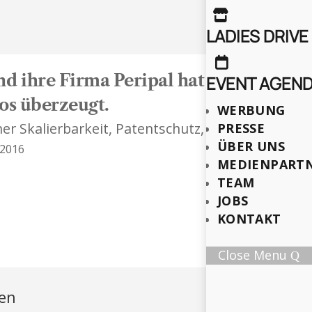

LADIES DRIVE

nd ihre Firma Peripal hat die Jury un
EVENT AGEN
los überzeugt.
WERBUNG
er Skalierbarkeit, Patentschutz, nachvollziehbar 
PRESSE
ÜBER UNS
 2016
MEDIENPART
TEAM
JOBS
KONTAKT
Close Menu
ren