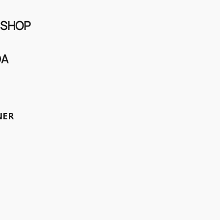
 SHOP
d das Publikum im Swiss
DA
und eindrücklich.
NER