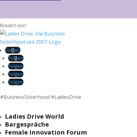
Kreiert von:
Folgen
Folgen
Folgen
Folgen
Folgen
#BusinessSisterhood #LadiesDrive
Ladies Drive World
Bargespräche
Female Innovation Forum