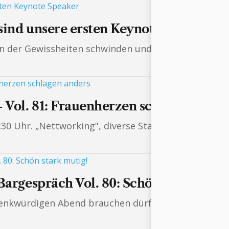
sind unsere ersten Keynote Speaker
in der Gewissheiten schwinden und sich die Weltord
 Vol. 81: Frauenherzen schlagen ande
0 Uhr. „Nettworking", diverse Stand-Attraktionen, 
Bargespräch Vol. 80: Schön stark muti
enkwürdigen Abend brauchen dürfte, dann genau die