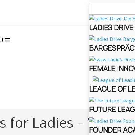
Suchen
nach:
LADIES DRIV
Ü
BARGESPRÄC
FEMALE INNO
LEAGUE OF L
FUTURE LEA
 for Ladies – Vol. 5
FOUNDER AC