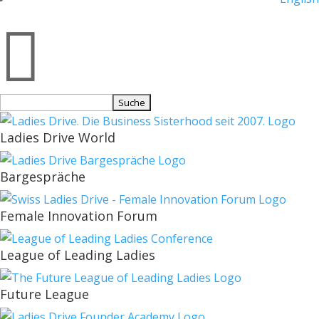

Suchen
nach:
Ladies Drive World
Bargespräche
Female Innovation Forum
League of Leading Ladies
Future League