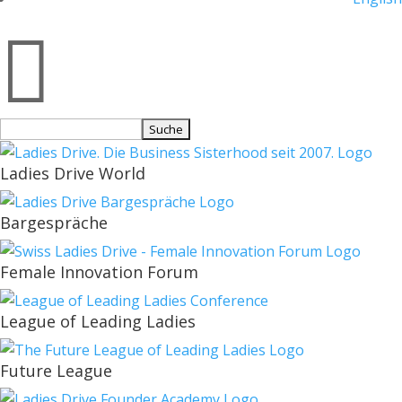

Suchen
nach:
Ladies Drive World
Bargespräche
Female Innovation Forum
League of Leading Ladies
Future League