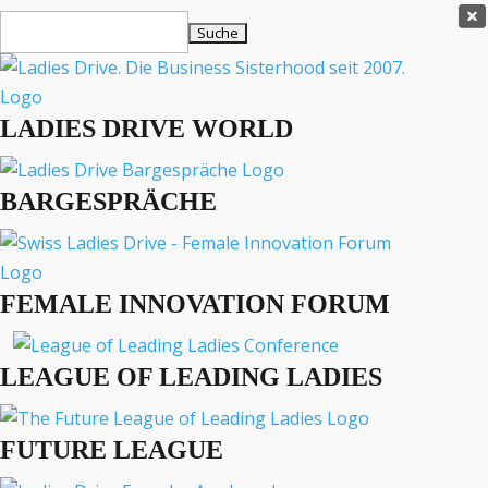
Ladies Drive Shop

Suchen
×
nach:
Es befinden sich keine Produkte im Warenkorb.

LADIES DRIVE WORLD
MENÜ
BARGESPRÄCHE
Interviews
Business
Lifestyle
FEMALE INNOVATION FORUM
Events
Travel
Podcast
LEAGUE OF LEADING LADIES
English
FUTURE LEAGUE
EVENTS