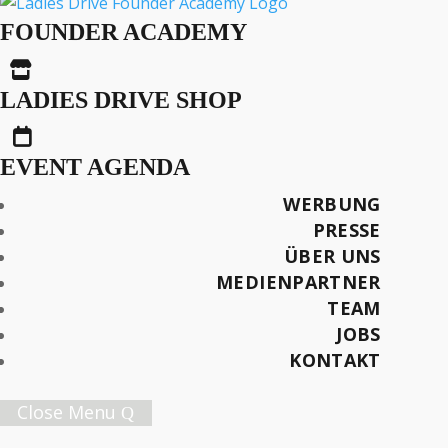
Weil Wir Euch Lieb
FOUNDER ACADEMY
Haben…

LADIES DRIVE SHOP

Text: Sandra-Stella Triebl
EVENT AGENDA
Fotos: Peter Marvey & Friends Presse
WERBUNG
PRESSE
Später lesen
ÜBER UNS
MEDIENPARTNER
TEAM
JOBS
Female Innovation Forum Vol. 9
KONTAKT
21. Oktober 2026.
Jetzt Ticket sichern!
Close Menu