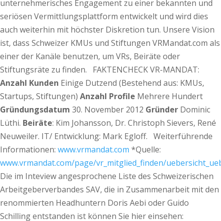
unternehmerisches Engagement zu einer bekannten und
seriösen Vermittlungsplattform entwickelt und wird dies
auch weiterhin mit höchster Diskretion tun. Unsere Vision
ist, dass Schweizer KMUs und Stiftungen VRMandat.com als
einer der Kanäle benutzen, um VRs, Beiräte oder
Stiftungsräte zu finden.
FAKTENCHECK VR-MANDAT:
Anzahl Kunden
Einige Dutzend (Bestehend aus: KMUs,
Startups, Stiftungen)
Anzahl Profile
Mehrere Hundert
Gründungsdatum
30. November 2012
Gründer
Dominic
Lüthi.
Beiräte
: Kim Johansson, Dr. Christoph Sievers, René
Neuweiler. IT/ Entwicklung: Mark Egloff. Weiterführende
Informationen:
www.vrmandat.com
*Quelle:
www.vrmandat.com/page/vr_mitglied_finden/uebersicht_ueb
Die im Inteview angesprochene Liste des Schweizerischen
Arbeitgeberverbandes SAV, die in Zusammenarbeit mit den
renommierten Headhuntern Doris Aebi oder Guido
Schilling entstanden ist können Sie hier einsehen: