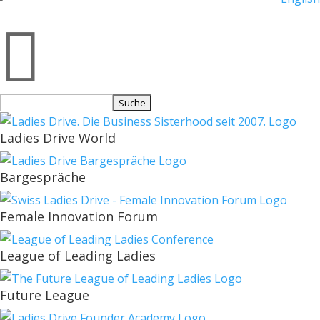

Suchen
nach:
Ladies Drive World
Bargespräche
Female Innovation Forum
League of Leading Ladies
Future League