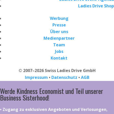
Ladies Drive Shop
Werbung
Presse
Über uns
Medienpartner
Team
Jobs
Kontakt
© 2007–2026 Swiss Ladies Drive GmbH
Impressum
•
Datenschutz
•
AGB
Werde Kindness Economist und Teil unserer
Business Sisterhood!
•⁠ ⁠⁠Zugang zu exklusiven Angeboten und Verlosungen,