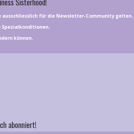
iness Sisterhood!
ie ausschliesslich für die Newsletter-Community gelten.
on Spezialkonditionen.
ändern können.
ch abonniert!