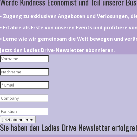
Werde Kindness Economist und Teil unserer Bus
•⁠ ⁠⁠Zugang zu exklusiven Angeboten und Verlosungen, d
•⁠ ⁠⁠Erfahre als Erste von unseren Events und profitiere v
•⁠ ⁠⁠Lerne wie wir gemeinsam die Welt bewegen und ver
Jetzt den Ladies Drive-Newsletter abonnieren.
Jetzt abonnieren
Sie haben den Ladies Drive Newsletter erfolgrei