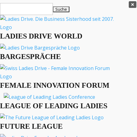
Ladies Drive Shop

Suchen
×
nach:
Es befinden sich keine Produkte im Warenkorb.

LADIES DRIVE WORLD
MENÜ
BARGESPRÄCHE
Interviews
Business
Lifestyle
FEMALE INNOVATION FORUM
Events
Travel
Podcast
LEAGUE OF LEADING LADIES
English
FUTURE LEAGUE
LADIES DRIVE ARCHIV
Top 5 Leader Schweiz