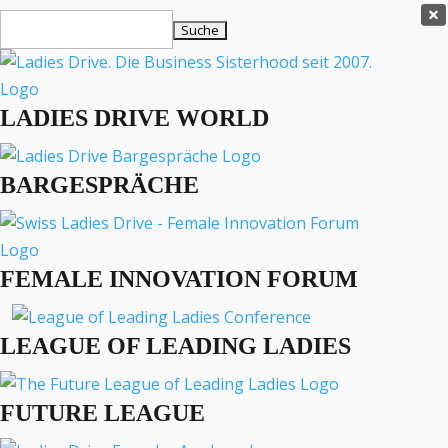
Ladies Drive Shop

Suchen
×
nach:
Es befinden sich keine Produkte im Warenkorb.

LADIES DRIVE WORLD
MENÜ
BARGESPRÄCHE
Interviews
Business
Lifestyle
FEMALE INNOVATION FORUM
Events
Travel
Podcast
LEAGUE OF LEADING LADIES
English
FUTURE LEAGUE
LADIES DRIVE ARCHIV
Pontinova