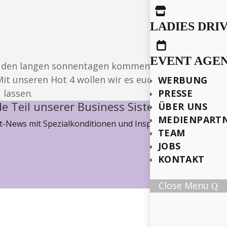

LADIES DRI

EVENT AGE
 mit den langen sonnentagen kommen auch die gemüt
it unseren Hot 4 wollen wir es euch noch etwas le
WERBUNG
 lassen.
PRESSE
e Teil unserer Business Sisterhood
ÜBER UNS
MEDIENPART
-News mit Spezialkonditionen und Inspiration, wie wir ge
TEAM
JOBS
KONTAKT
Close Menu