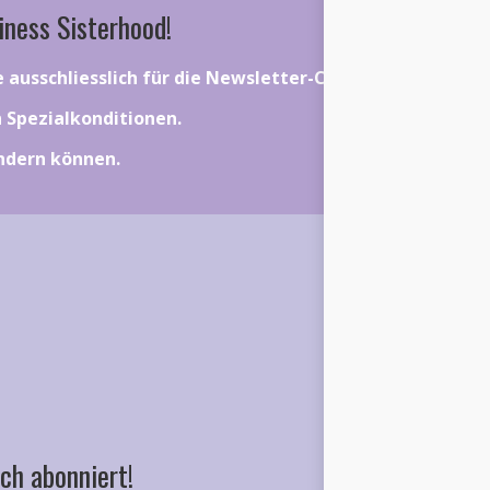
iness Sisterhood!
ie ausschliesslich für die Newsletter-Community gelten.
on Spezialkonditionen.
ändern können.
ch abonniert!