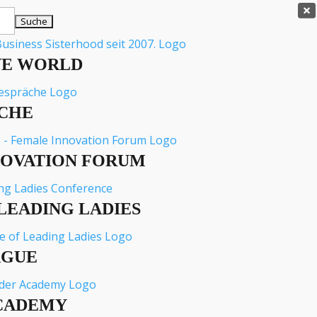

VE WORLD
CHE
NOVATION FORUM
LEADING LADIES
AGUE
CADEMY