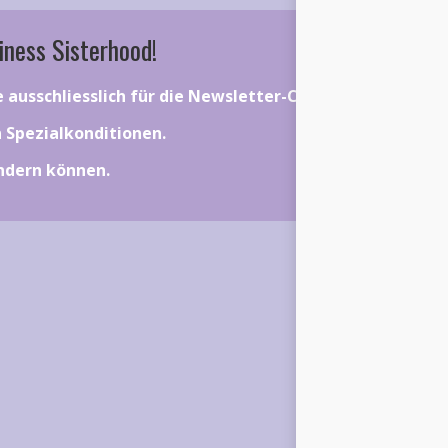
iness Sisterhood!
ie ausschliesslich für die Newsletter-Community gelten.
on Spezialkonditionen.
ändern können.