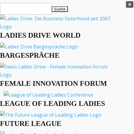
Ladies Drive Shop

Suchen
×
nach:
Es befinden sich keine Produkte im Warenkorb.

LADIES DRIVE WORLD
MENÜ
BARGESPRÄCHE
Interviews
Business
Lifestyle
FEMALE INNOVATION FORUM
Events
Travel
Podcast
LEAGUE OF LEADING LADIES
English
FUTURE LEAGUE
LADIES DRIVE ARCHIV
Östrogen