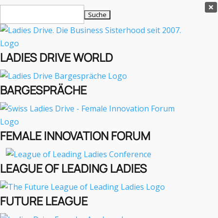
Ladies Drive Shop

Suchen
×
nach:
Es befinden sich keine Produkte im Warenkorb.

LADIES DRIVE WORLD
MENÜ
BARGESPRÄCHE
Interviews
Business
Lifestyle
FEMALE INNOVATION FORUM
Events
Travel
Podcast
LEAGUE OF LEADING LADIES
English
FUTURE LEAGUE
LADIES DRIVE ARCHIV
Nissan Juke