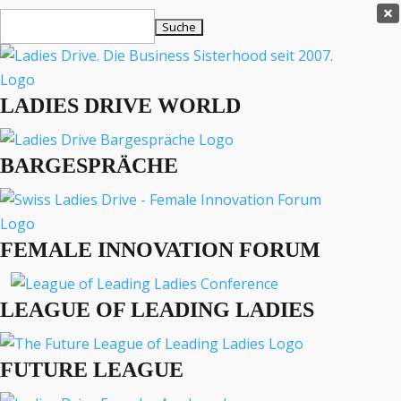
Ladies Drive Shop

Suchen
×
nach:
Es befinden sich keine Produkte im Warenkorb.

LADIES DRIVE WORLD
MENÜ
BARGESPRÄCHE
Interviews
Business
Lifestyle
FEMALE INNOVATION FORUM
Events
Travel
Podcast
LEAGUE OF LEADING LADIES
English
FUTURE LEAGUE
LADIES DRIVE ARCHIV
Money