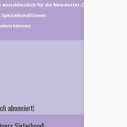
ie ausschliesslich für die Newsletter-Community gelten.
on Spezialkonditionen.
ändern können.
ch abonniert!
iness Sisterhood!