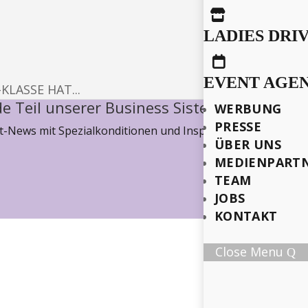

LADIES DRI

EVENT AGE
KLASSE HAT...
e Teil unserer Business Sisterhood
WERBUNG
PRESSE
-News mit Spezialkonditionen und Inspiration, wie wir ge
ÜBER UNS
MEDIENPART
TEAM
JOBS
KONTAKT
Close Menu