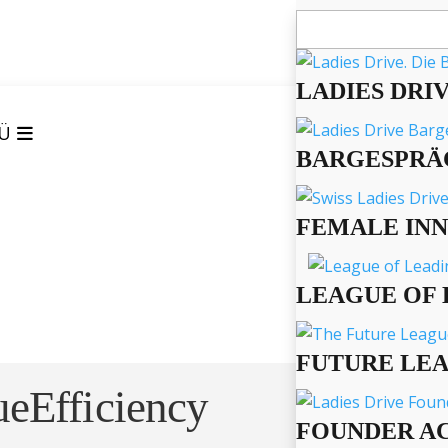
Suchen
nach:
LADIES DRI
Ü
BARGESPRÄ
FEMALE IN
LEAGUE OF 
FUTURE LE
eEfficiency
FOUNDER A