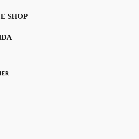
VE SHOP
NDA
meinsam die Welt bewegen.
NER