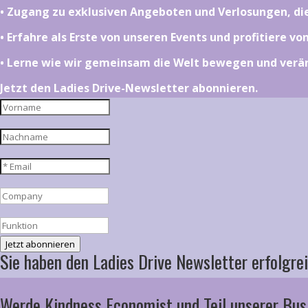
•⁠ ⁠⁠Zugang zu exklusiven Angeboten und Verlosungen, d
•⁠ ⁠⁠Erfahre als Erste von unseren Events und profitiere v
•⁠ ⁠⁠Lerne wie wir gemeinsam die Welt bewegen und ver
Jetzt den Ladies Drive-Newsletter abonnieren.
Jetzt abonnieren
Sie haben den Ladies Drive Newsletter erfolgrei
Werde Kindness Economist und Teil unserer Bus